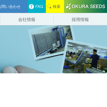
お問い合わせ
FAQ
検索
会社情報
採用情報
分けシステム
物流
会社概要
管システム
食品
事業紹介
ンニング・デバンニングシステム
辺機器