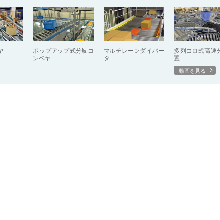
ヤ
ポップアップ式分岐コ
マルチレーンダイバー
多列コロ式高速
ンベヤ
タ
置
動画を見る