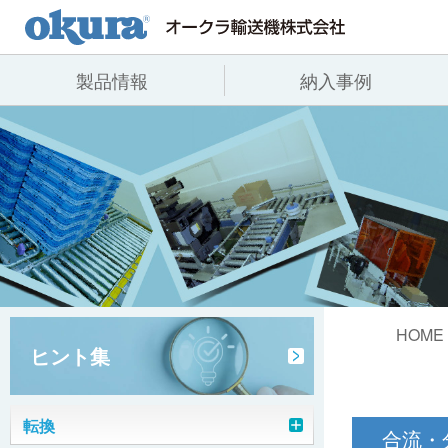
製品情報
納入事例
製品情報
納入事例
会社情報
コンベヤ機器
全業種
代表あいさつ
コンベヤ機器を探す
飲料
事業所一覧
用途から探す
沿革
コンベヤ機器の技術情報
ヒント集
HOME
ヒント集
転換
合流・