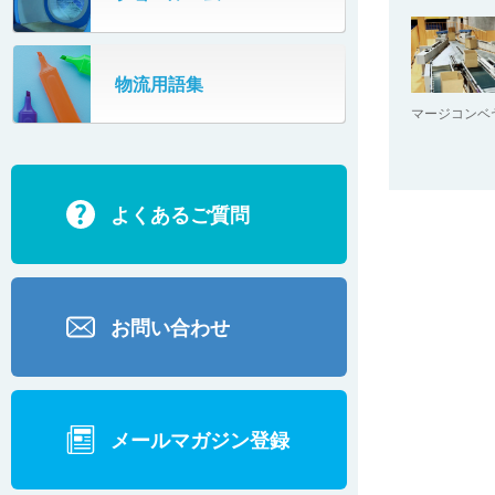
シッパーフタ装着装置
物流用語集
PPバンドカッター
マージコンベ
超長機長プラスチックベルコン
よくあるご質問
食品検査用コンベヤ
荷姿矯正装置
お問い合わせ
シュート（バー仕様）
シュート（コロコンキャリヤー仕様）
メールマガジン登録
ゴミ受けカバー