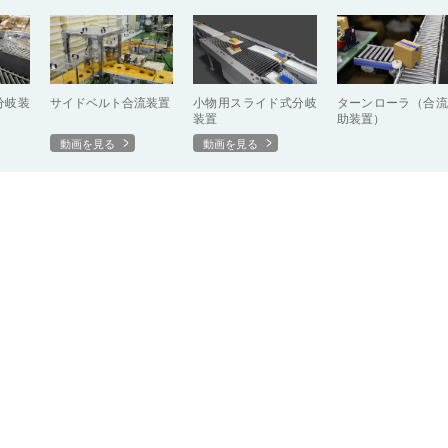
分岐装
サイドベルト合流装置
小物用スライド式分岐
ターンローラ（合流
装置
助装置）
動画を見る
動画を見る