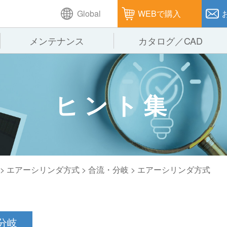
Global
WEBで購入
メンテナンス
カタログ／CAD
GTPシステム
製造
企業理念
仕
ヒント集
ピッキングシステム
通販
オークラグループ
保
パレタイズ・デパレタイズシステム
オークラの取組み
バ
バーチカル装置（垂直搬送機）
周
> エアーシリンダ方式 >
合流・分岐
> エアーシリンダ方式
分岐