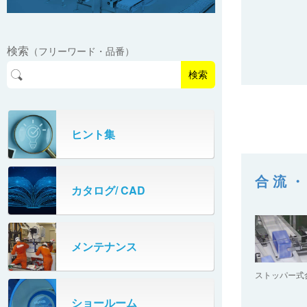
フリーカーブコンベヤ
反転排出装置（リサイクルセンター）
ポップアップ式分岐コンベヤ
トラバーサー（ドラム缶）
直交乗り移り
ステップ
グラビティ反転装置（プラコン）
マルチレーンダイバータ
検索
ロータリーテーブル
（フリーワード・品番）
倒立シュート
ベルコンミニ通路装置
検索
多列コロ式高速分岐装置
ターンコンベヤ
振動コンベヤ（ケース用）
スキマプレート通路補助装置
サイドベルト合流装置
ターンストッパ
ヒント集
振動コンベヤ（袋用）
小物用スライド式分岐装置
ターンローラ
リジェクトコンベヤ（ダンパタイプ）
合流
ターンローラ（合流補助装置）
カタログ/ CAD
リジェクトコンベヤ（伸縮タイプ）
多段式伸縮コンベヤ
メンテナンス
多段式伸縮コンベヤ（フリーローラ）
ストッパー式
ショールーム
直置きコンベヤ（ペタコン）