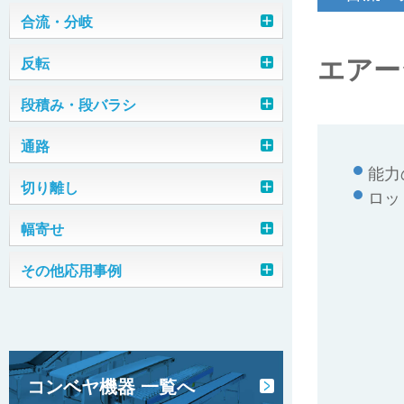
チェーン転換機
合流・分岐
エアー
ストッパー式合流装置
反転
平ベルト転換機
反転シュート
段積み・段バラシ
縦型トラフィック
モータローラ転換機
トラフィックコントローラ（ケース
段積み装置（番重）
通路
落下反転
三交差転換機
用）
能力の
オーバーブリッジ
切り離し
段バラシ装置（番重）
グリッドターン装置
ロッ
トラフィックコントローラ（小物用）
駆動ターンテーブル転換機
モータローラ方式
幅寄せ
はね上げ装置
段バラシ装置（缶）
プッシャ・プラー装置 （ケース・プラ
90°ターン装置
ガイドダイバータ
コン）
幅寄せ装置
その他応用事例
段積み・段バラシ装置 （ドーリー台車
短機長コンベヤ方式
はね上げ装置（ダブル）
エアープッシャ反転装置
エアーシリンダ方式
用）
プッシャ・プラー装置（ドラム缶）
スキュードコンベヤ（幅寄せコンベ
整列ガイド
高速インダクションコンベヤ
はね上げ装置（ベルコンミニ）
ヤ）
段積み装置（プラコン）
ドラム式反転装置
ローラダイバータ
高速直交転換機（ケース）
ガイドスクレーパ
伸縮コンベヤ
グラビティ反転装置（小箱）
マージコンベヤ
トラバーサー（18ℓ缶）
コンベヤ機器 一覧へ
プラスチックベルトシュート