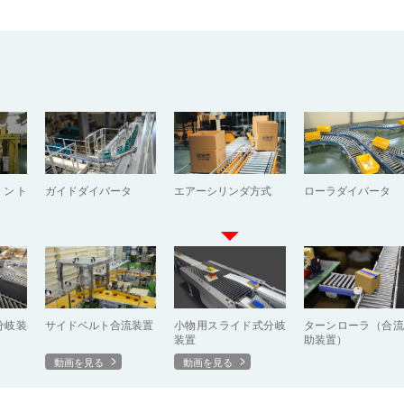
コント
ガイドダイバータ
エアーシリンダ方式
ローラダイバータ
）
分岐装
サイドベルト合流装置
小物用スライド式分岐
ターンローラ（合流
装置
助装置）
動画を見る
動画を見る