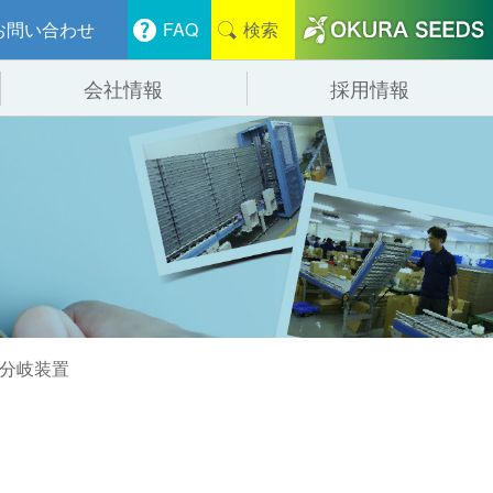
お問い合わせ
FAQ
検索
会社情報
採用情報
分けシステム
物流
会社概要
管システム
食品
事業紹介
ンニング・デバンニングシステム
辺機器
式分岐装置