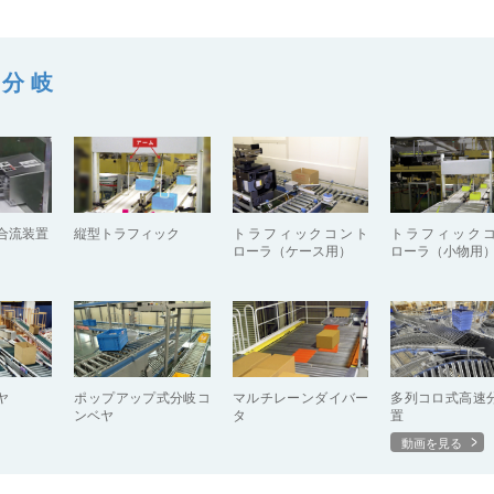
・分岐
合流装置
縦型トラフィック
トラフィックコント
トラフィック
ローラ（ケース用）
ローラ（小物用
ヤ
ポップアップ式分岐コ
マルチレーンダイバー
多列コロ式高速
ンベヤ
タ
置
動画を見る