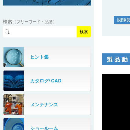
フリーカーブコンベヤ
反転排出装置（リサイクルセンター）
ポップアップ式分岐コンベヤ
トラバーサー（ドラム缶）
直交乗り移り
ステップ
グラビティ反転装置（プラコン）
関連
マルチレーンダイバータ
検索
ロータリーテーブル
（フリーワード・品番）
倒立シュート
ベルコンミニ通路装置
検索
多列コロ式高速分岐装置
ターンコンベヤ
振動コンベヤ（ケース用）
スキマプレート通路補助装置
サイドベルト合流装置
ターンストッパ
ヒント集
振動コンベヤ（袋用）
製品動
小物用スライド式分岐装置
ターンローラ
リジェクトコンベヤ（ダンパタイプ）
ターンローラ（合流補助装置）
カタログ/ CAD
リジェクトコンベヤ（伸縮タイプ）
多段式伸縮コンベヤ
メンテナンス
多段式伸縮コンベヤ（フリーローラ）
ショールーム
直置きコンベヤ（ペタコン）