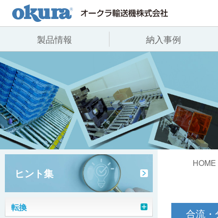
製品情報
納入事例
製品情報
納入事例
会社情報
コンベヤ機器
全業種
代表あいさつ
コンベヤ機器を探す
飲料
事業所一覧
用途から探す
沿革
コンベヤ機器の技術情報
ヒント集
HOME
ヒント集
転換
合流・