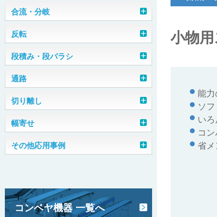
チェーン転換機
合流・分岐
小物用
ストッパー式合流装置
反転
平ベルト転換機
反転シュート
段積み・段バラシ
縦型トラフィック
モータローラ転換機
トラフィックコントローラ（ケース
段積み装置（番重）
通路
落下反転
三交差転換機
用）
能力の
オーバーブリッジ
切り離し
段バラシ装置（番重）
グリッドターン装置
ソフ
トラフィックコントローラ（小物用）
駆動ターンテーブル転換機
いろ
モータローラ方式
幅寄せ
はね上げ装置
段バラシ装置（缶）
プッシャ・プラー装置 （ケース・プラ
90°ターン装置
ガイドダイバータ
コン
コン）
省メ
幅寄せ装置
その他応用事例
段積み・段バラシ装置 （ドーリー台車
短機長コンベヤ方式
はね上げ装置（ダブル）
エアープッシャ反転装置
エアーシリンダ方式
用）
プッシャ・プラー装置（ドラム缶）
スキュードコンベヤ（幅寄せコンベ
整列ガイド
高速インダクションコンベヤ
はね上げ装置（ベルコンミニ）
ヤ）
段積み装置（プラコン）
ドラム式反転装置
ローラダイバータ
高速直交転換機（ケース）
ガイドスクレーパ
伸縮コンベヤ
グラビティ反転装置（小箱）
マージコンベヤ
トラバーサー（18ℓ缶）
コンベヤ機器 一覧へ
プラスチックベルトシュート