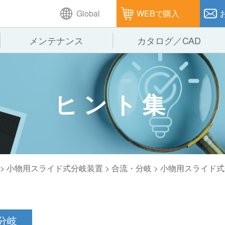
Global
WEBで購入
メンテナンス
カタログ／CAD
GTPシステム
製造
企業理念
仕
ヒント集
ピッキングシステム
通販
オークラグループ
保
パレタイズ・デパレタイズシステム
オークラの取組み
バ
バーチカル装置（垂直搬送機）
周
> 小物用スライド式分岐装置 >
合流・分岐
> 小物用スライド
分岐