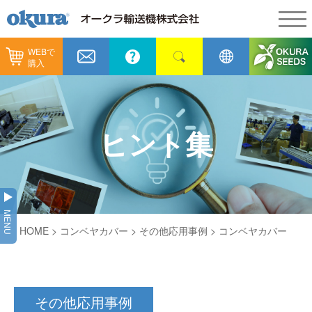
WEBで
製品情報
購入
製品情報
納入事例
コンベヤ機器
納入事例
メンテナンス
ヒント集
コンベヤ機器を探す
全業種
カタログ／CAD
用途から探す
製造
会社情報
MENU
コンベヤ機器の技術情報
HOME
> コンベヤカバー >
その他応用事例
> コンベヤカバー
物流
会社情報
採用情報
ヒント集
飲料
代表あいさつ
ショールーム
その他応用事例
GTPシステム
通販
企業理念
オークラミュージアム