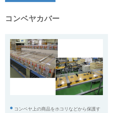
仕分けシステム
食品
会社概要
新着情報
コンベヤカバー
ピッキングシステム
事業所一覧
生産終了品
保管システム
オークラグループ
物流用語集
パレタイズ・デパレタイズシステム
事業紹介
オークラ育英財団
バンニング・デバンニングシステム
沿革
プライバシーポリシー
バーチカル装置（垂直搬送機）
オークラの取組み
サイトポリシー
周辺機器
コンベヤ上の商品をホコリなどから保護す