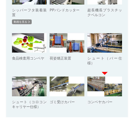
シッパーフタ装着装
PPバンドカッター
超長機長プラスチッ
置
クベルコン
動画を見る
食品検査用コンベヤ
荷姿矯正装置
シュート（バー仕
様）
シュート（コロコン
ゴミ受けカバー
コンベヤカバー
キャリヤー仕様）