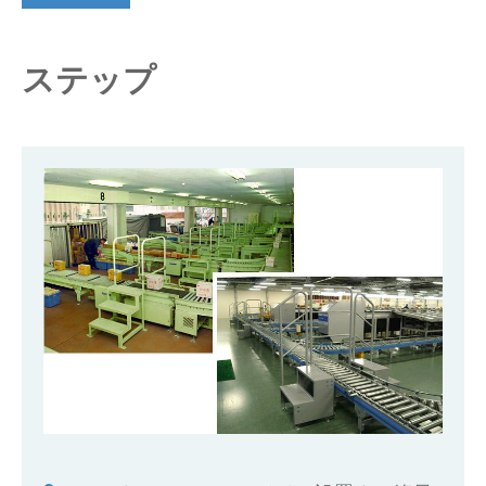
仕分けシステム
食品
会社概要
新着情報
ステップ
ピッキングシステム
事業所一覧
生産終了品
保管システム
オークラグループ
物流用語集
パレタイズ・デパレタイズシステム
事業紹介
オークラ育英財団
バンニング・デバンニングシステム
沿革
プライバシーポリシー
バーチカル装置（垂直搬送機）
オークラの取組み
サイトポリシー
周辺機器