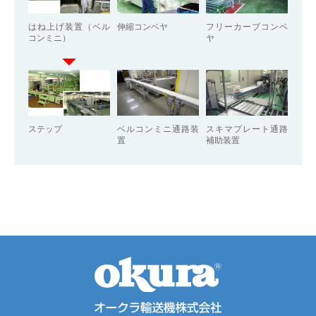
はね上げ装置（ベル
伸縮コンベヤ
フリーカーブコンベ
コンミニ）
ヤ
ステップ
ベルコンミニ通路装
スキマプレート通路
置
補助装置