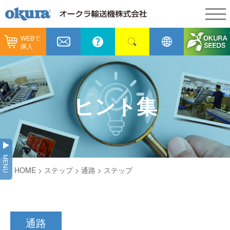
WEBで
製品情報
購入
製品情報
納入事例
コンベヤ機器
納入事例
メンテナンス
ヒント集
コンベヤ機器を探す
全業種
カタログ／CAD
用途から探す
製造
会社情報
MENU
コンベヤ機器の技術情報
HOME
> ステップ >
通路
> ステップ
物流
会社情報
採用情報
ヒント集
飲料
代表あいさつ
ショールーム
通路
GTPシステム
通販
企業理念
オークラミュージアム