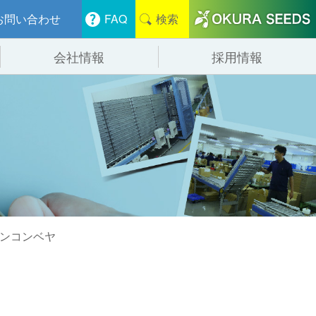
お問い合わせ
FAQ
検索
会社情報
採用情報
分けシステム
物流
会社概要
管システム
食品
事業紹介
ンニング・デバンニングシステム
辺機器
ョンコンベヤ