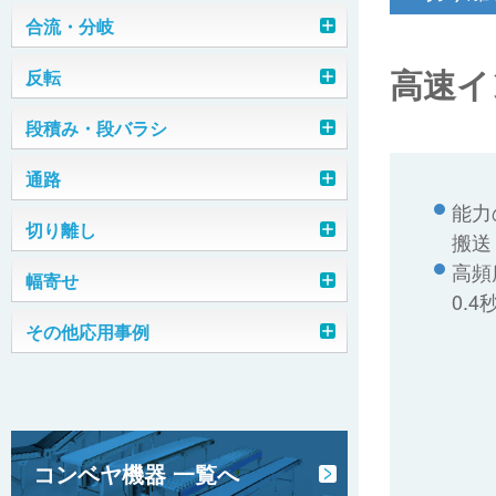
チェーン転換機
合流・分岐
高速イ
ストッパー式合流装置
反転
平ベルト転換機
反転シュート
段積み・段バラシ
縦型トラフィック
モータローラ転換機
トラフィックコントローラ（ケース
段積み装置（番重）
通路
落下反転
三交差転換機
用）
能力
オーバーブリッジ
切り離し
段バラシ装置（番重）
グリッドターン装置
搬送
トラフィックコントローラ（小物用）
駆動ターンテーブル転換機
高頻
モータローラ方式
幅寄せ
はね上げ装置
段バラシ装置（缶）
プッシャ・プラー装置 （ケース・プラ
90°ターン装置
ガイドダイバータ
0.
コン）
幅寄せ装置
その他応用事例
段積み・段バラシ装置 （ドーリー台車
短機長コンベヤ方式
はね上げ装置（ダブル）
エアープッシャ反転装置
エアーシリンダ方式
用）
プッシャ・プラー装置（ドラム缶）
スキュードコンベヤ（幅寄せコンベ
整列ガイド
高速インダクションコンベヤ
はね上げ装置（ベルコンミニ）
ヤ）
段積み装置（プラコン）
ドラム式反転装置
ローラダイバータ
高速直交転換機（ケース）
ガイドスクレーパ
伸縮コンベヤ
グラビティ反転装置（小箱）
マージコンベヤ
トラバーサー（18ℓ缶）
コンベヤ機器 一覧へ
プラスチックベルトシュート