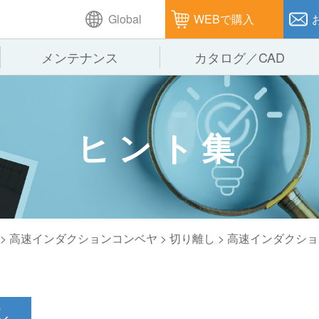
Global
WEBで購入
メンテナンス
カタログ／CAD
GTPシステム
製造
企業理念
仕
ヒント集
ピッキングシステム
通販
オークラグループ
保
パレタイズ・デパレタイズシステム
オークラの取組み
バ
バーチカル装置（垂直搬送機）
周
> 高速インダクションコンベヤ >
切り離し
> 高速インダクシ
し