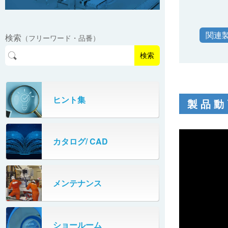
フリーカーブコンベヤ
反転排出装置（リサイクルセンター）
ポップアップ式分岐コンベヤ
トラバーサー（ドラム缶）
直交乗り移り
ステップ
グラビティ反転装置（プラコン）
関連
マルチレーンダイバータ
検索
ロータリーテーブル
（フリーワード・品番）
倒立シュート
ベルコンミニ通路装置
検索
多列コロ式高速分岐装置
ターンコンベヤ
振動コンベヤ（ケース用）
スキマプレート通路補助装置
サイドベルト合流装置
ターンストッパ
ヒント集
振動コンベヤ（袋用）
製品動
小物用スライド式分岐装置
ターンローラ
リジェクトコンベヤ（ダンパタイプ）
ターンローラ（合流補助装置）
カタログ/ CAD
リジェクトコンベヤ（伸縮タイプ）
多段式伸縮コンベヤ
メンテナンス
多段式伸縮コンベヤ（フリーローラ）
ショールーム
直置きコンベヤ（ペタコン）