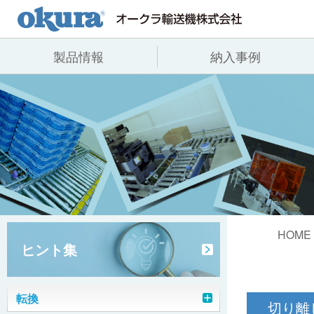
製品情報
納入事例
製品情報
納入事例
会社情報
コンベヤ機器
全業種
代表あいさつ
コンベヤ機器を探す
飲料
事業所一覧
用途から探す
沿革
コンベヤ機器の技術情報
ヒント集
HOME
ヒント集
転換
切り離