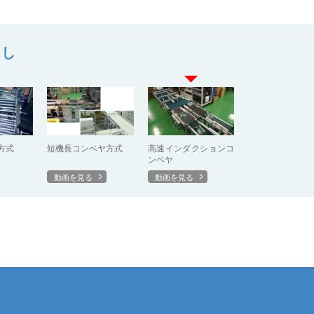
離し
方式
短機長コンベヤ方式
高速インダクションコ
ンベヤ
動画を見る
動画を見る