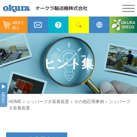
WEBで
製品情報
購入
製品情報
納入事例
コンベヤ機器
納入事例
メンテナンス
ヒント集
コンベヤ機器を探す
全業種
カタログ／CAD
用途から探す
製造
会社情報
MENU
コンベヤ機器の技術情報
HOME
> シッパーフタ装着装置 >
その他応用事例
> シッパーフ
物流
会社情報
採用情報
タ装着装置
ヒント集
飲料
代表あいさつ
ショールーム
GTPシステム
通販
企業理念
オークラミュージアム