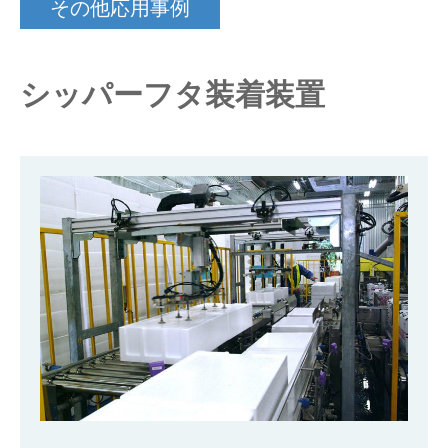
その他応用事例
仕分けシステム
食品
会社概要
新着情報
シッパーフタ装着装置
ピッキングシステム
事業所一覧
生産終了品
保管システム
オークラグループ
物流用語集
パレタイズ・デパレタイズシステム
事業紹介
オークラ育英財団
バンニング・デバンニングシステム
沿革
プライバシーポリシー
バーチカル装置（垂直搬送機）
オークラの取組み
サイトポリシー
周辺機器