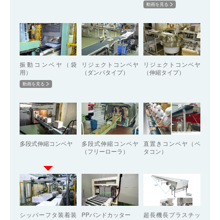
動画を見る
振動コンベヤ（袋
リジェクトコンベヤ
リジェクトコンベヤ
用）
（ダンパタイプ）
（伸縮タイプ）
動画を見る
多段式伸縮コンベヤ
多段式伸縮コンベヤ
直置きコンベヤ（ペ
（フリーローラ）
タコン）
シッパーフタ装着装
PPバンドカッター
超長機長プラスチッ