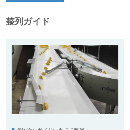
仕分けシステム
食品
会社概要
新着情報
整列ガイド
ピッキングシステム
事業所一覧
生産終了品
保管システム
オークラグループ
物流用語集
パレタイズ・デパレタイズシステム
事業紹介
オークラ育英財団
バンニング・デバンニングシステム
沿革
プライバシーポリシー
バーチカル装置（垂直搬送機）
オークラの取組み
サイトポリシー
周辺機器
搬送物をガイドに当てて整列