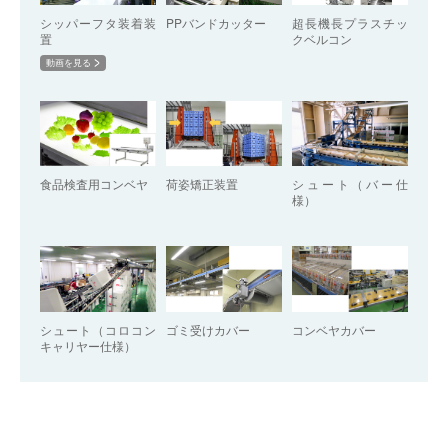
シッパーフタ装着装
PPバンドカッター
超長機長プラスチッ
置
クベルコン
動画を見る
食品検査用コンベヤ
荷姿矯正装置
シュート（バー仕
様）
シュート（コロコン
ゴミ受けカバー
コンベヤカバー
キャリヤー仕様）