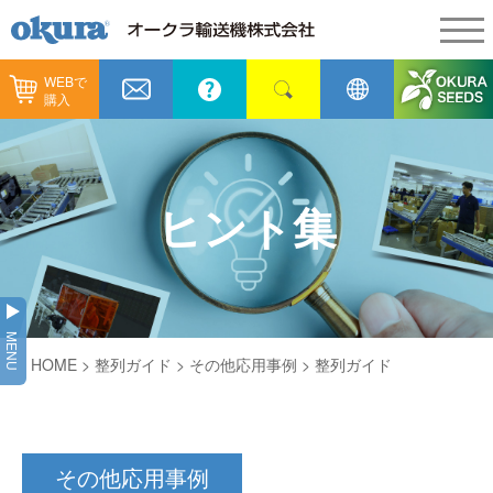
WEBで
製品情報
購入
製品情報
納入事例
コンベヤ機器
納入事例
メンテナンス
ヒント集
コンベヤ機器を探す
全業種
カタログ／CAD
用途から探す
製造
会社情報
MENU
コンベヤ機器の技術情報
HOME
> 整列ガイド >
その他応用事例
> 整列ガイド
物流
会社情報
採用情報
ヒント集
飲料
代表あいさつ
ショールーム
その他応用事例
GTPシステム
通販
企業理念
オークラミュージアム