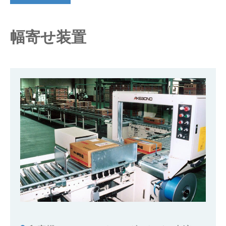
仕分けシステム
食品
会社概要
新着情報
幅寄せ装置
ピッキングシステム
事業所一覧
生産終了品
保管システム
オークラグループ
物流用語集
パレタイズ・デパレタイズシステム
事業紹介
オークラ育英財団
バンニング・デバンニングシステム
沿革
プライバシーポリシー
バーチカル装置（垂直搬送機）
オークラの取組み
サイトポリシー
周辺機器