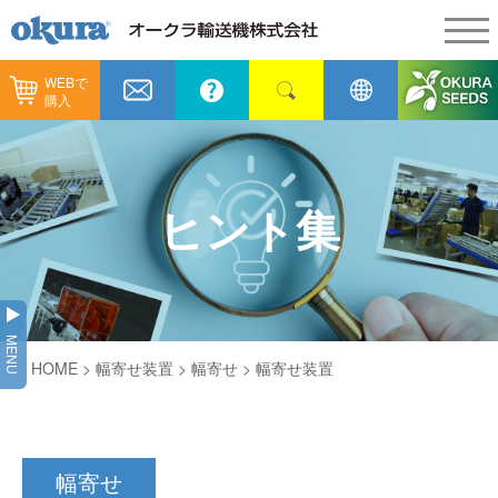
WEBで
製品情報
購入
製品情報
納入事例
コンベヤ機器
納入事例
メンテナンス
ヒント集
コンベヤ機器を探す
全業種
カタログ／CAD
用途から探す
製造
会社情報
MENU
コンベヤ機器の技術情報
HOME
> 幅寄せ装置 >
幅寄せ
> 幅寄せ装置
物流
会社情報
採用情報
ヒント集
飲料
代表あいさつ
ショールーム
幅寄せ
GTPシステム
通販
企業理念
オークラミュージアム