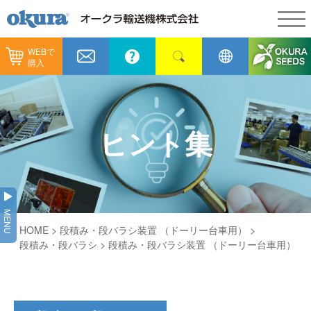
WEBで
製品情報
購入
製品情報
納入事例
コンベヤ機器
納入事例
メンテナンス
ヒント集
コンベヤ機器を探す
全業種
カタログ／CAD
用途から探す
製造
会社情報
MENU
コンベヤ機器の技術情報
HOME
> 段積み・段バラシ装置 （ドーリー台車用） >
物流
会社情報
採用情報
段積み・段バラシ
> 段積み・段バラシ装置 （ドーリー台車用）
ヒント集
飲料
代表あいさつ
ショールーム
GTPシステム
通販
企業理念
オークラミュージアム