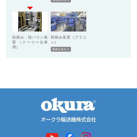
段積み・段バラシ装
段積み装置（プラコ
置 （ドーリー台車
ン）
用）
動画を見る