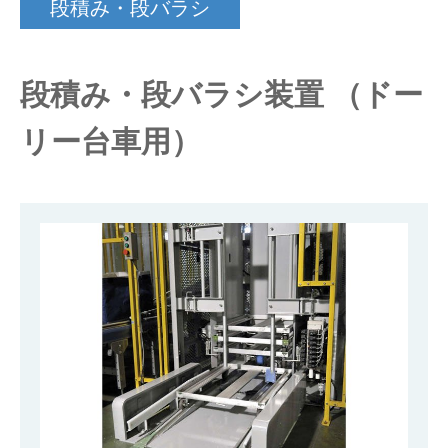
段積み・段バラシ
仕分けシステム
食品
会社概要
新着情報
段積み・段バラシ装置 （ドー
ピッキングシステム
事業所一覧
生産終了品
リー台車用）
保管システム
オークラグループ
物流用語集
パレタイズ・デパレタイズシステム
事業紹介
オークラ育英財団
バンニング・デバンニングシステム
沿革
プライバシーポリシー
バーチカル装置（垂直搬送機）
オークラの取組み
サイトポリシー
周辺機器