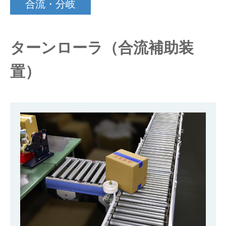
合流・分岐
仕分けシステム
食品
会社概要
新着情報
ターンローラ（合流補助装
ピッキングシステム
事業所一覧
生産終了品
置）
保管システム
オークラグループ
物流用語集
パレタイズ・デパレタイズシステム
事業紹介
オークラ育英財団
バンニング・デバンニングシステム
沿革
プライバシーポリシー
バーチカル装置（垂直搬送機）
オークラの取組み
サイトポリシー
周辺機器