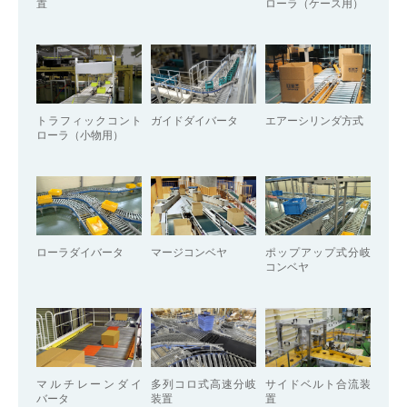
置
ローラ（ケース用）
トラフィックコント
ガイドダイバータ
エアーシリンダ方式
ローラ（小物用）
ローラダイバータ
マージコンベヤ
ポップアップ式分岐
コンベヤ
マルチレーンダイ
多列コロ式高速分岐
サイドベルト合流装
バータ
装置
置