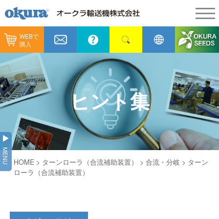
WEBで
製品情報
購入
製品情報
納入事例
コンベヤ機器
納入事例
メンテナンス
ヒント集
コンベヤ機器を探す
全業種
カタログ／CAD
用途から探す
製造
会社情報
MENU
コンベヤ機器の技術情報
HOME
> ターンローラ（合流補助装置） >
合流・分岐
> ターン
物流
会社情報
採用情報
ローラ（合流補助装置）
ヒント集
飲料
代表あいさつ
ショールーム
GTPシステム
通販
企業理念
オークラミュージアム