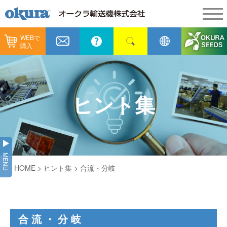
WEBで
製品情報
購入
製品情報
納入事例
コンベヤ機器
納入事例
メンテナンス
ヒント集
コンベヤ機器を探す
全業種
カタログ／CAD
用途から探す
製造
会社情報
MENU
コンベヤ機器の技術情報
HOME
> ヒント集 > 合流・分岐
物流
会社情報
採用情報
ヒント集
飲料
代表あいさつ
ショールーム
合流・分岐
GTPシステム
通販
企業理念
オークラミュージアム