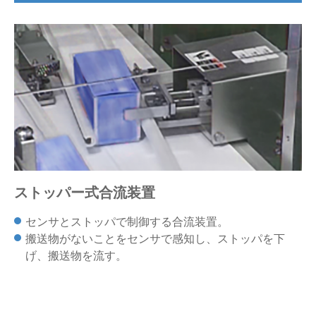
仕分けシステム
食品
会社概要
新着情報
ピッキングシステム
事業所一覧
生産終了品
保管システム
オークラグループ
物流用語集
パレタイズ・デパレタイズシステム
事業紹介
オークラ育英財団
バンニング・デバンニングシステム
沿革
プライバシーポリシー
ストッパー式合流装置
バーチカル装置（垂直搬送機）
オークラの取組み
サイトポリシー
センサとストッパで制御する合流装置。
周辺機器
搬送物がないことをセンサで感知し、ストッパを下
げ、搬送物を流す。