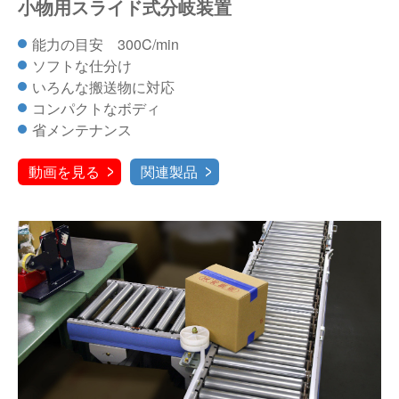
小物用スライド式分岐装置
能力の目安 300C/min
ソフトな仕分け
いろんな搬送物に対応
コンパクトなボディ
省メンテナンス
動画を見る
関連製品