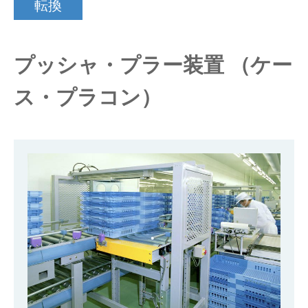
転換
仕分けシステム
食品
会社概要
新着情報
プッシャ・プラー装置 （ケー
ピッキングシステム
事業所一覧
生産終了品
ス・プラコン）
保管システム
オークラグループ
物流用語集
パレタイズ・デパレタイズシステム
事業紹介
オークラ育英財団
バンニング・デバンニングシステム
沿革
プライバシーポリシー
バーチカル装置（垂直搬送機）
オークラの取組み
サイトポリシー
周辺機器