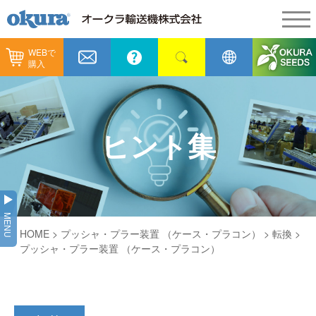
WEBで
製品情報
購入
製品情報
納入事例
コンベヤ機器
納入事例
メンテナンス
ヒント集
コンベヤ機器を探す
全業種
カタログ／CAD
用途から探す
製造
会社情報
MENU
コンベヤ機器の技術情報
HOME
> プッシャ・プラー装置 （ケース・プラコン） >
転換
>
物流
会社情報
採用情報
プッシャ・プラー装置 （ケース・プラコン）
ヒント集
飲料
代表あいさつ
ショールーム
GTPシステム
通販
企業理念
オークラミュージアム