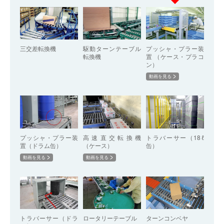
三交差転換機
駆動ターンテーブル
プッシャ・プラー装
転換機
置 （ケース・プラコ
ン）
動画を見る
プッシャ・プラー装
高速直交転換機
トラバーサー（18ℓ
置（ドラム缶）
（ケース）
缶）
動画を見る
動画を見る
トラバーサー（ドラ
ロータリーテーブル
ターンコンベヤ