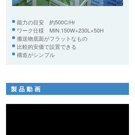
能力の目安 約500C/Hr
ワーク仕様 MIN.150W×230L×50H
搬送物底面がフラットなもの
比較的安価で設置できる
構造がシンプル
製品動画