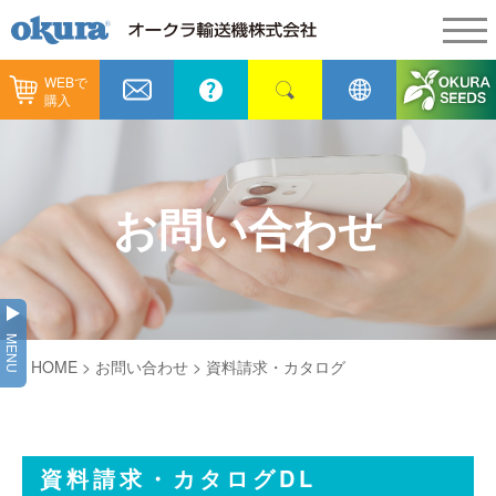
WEBで
製品情報
購入
製品情報
納入事例
コンベヤ機器
納入事例
メンテナンス
お問い合わせ
コンベヤ機器を探す
全業種
カタログ／CAD
用途から探す
製造
会社情報
MENU
コンベヤ機器の技術情報
HOME
>
お問い合わせ
> 資料請求・カタログ
物流
会社情報
採用情報
ヒント集
飲料
代表あいさつ
ショールーム
資料請求・カタログDL
GTPシステム
通販
企業理念
オークラミュージアム