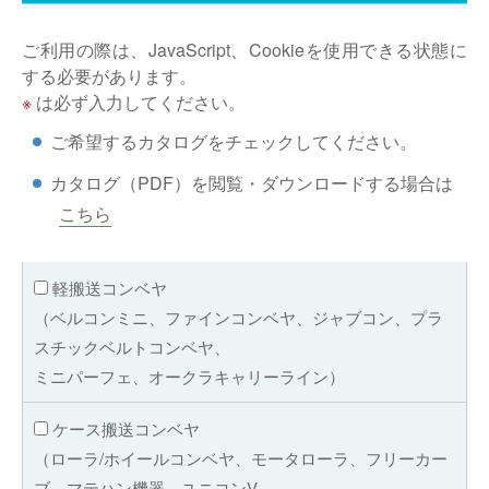
仕分けシステム
食品
会社概要
ご利用の際は、JavaScript、Cookieを使用できる状態に
新着情報
する必要があります。
ピッキングシステム
事業所一覧
※
は必ず入力してください。
生産終了品
ご希望するカタログをチェックしてください。
保管システム
オークラグループ
物流用語集
カタログ（PDF）を閲覧・ダウンロードする場合は
パレタイズ・デパレタイズシステム
事業紹介
こちら
オークラ育英財団
バンニング・デバンニングシステム
沿革
プライバシーポリシー
軽搬送コンベヤ
バーチカル装置（垂直搬送機）
オークラの取組み
（ベルコンミニ、ファインコンベヤ、ジャブコン、プラ
サイトポリシー
スチックベルトコンベヤ、
周辺機器
ミニパーフェ、オークラキャリーライン）
ケース搬送コンベヤ
（ローラ/ホイールコンベヤ、モータローラ、フリーカー
ブ、マテハン機器、ユニコンV、