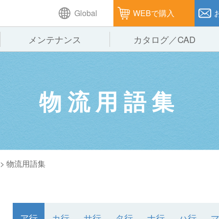
Global
WEBで購入
メンテナンス
カタログ／CAD
GTPシステム
製造
企業理念
仕
物流用語集
ピッキングシステム
通販
オークラグループ
保
パレタイズ・デパレタイズシステム
オークラの取組み
バ
バーチカル装置（垂直搬送機）
周
>
物流用語集
ア行
カ行
サ行
タ行
ナ行
ハ行