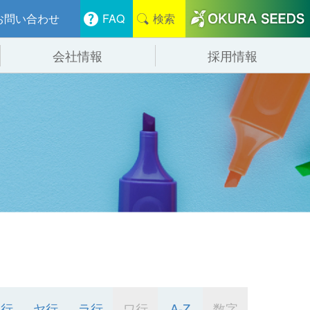
お問い合わせ
FAQ
検索
会社情報
採用情報
分けシステム
物流
会社概要
管システム
食品
事業紹介
ンニング・デバンニングシステム
辺機器
マ行
ヤ行
ラ行
ワ行
A-Z
数字