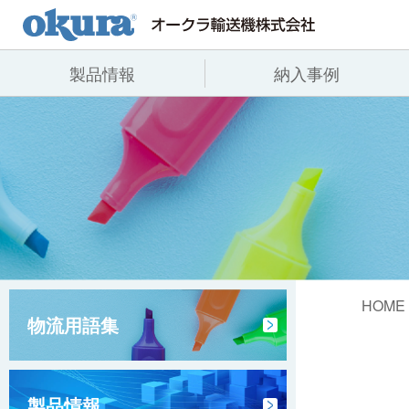
製品情報
納入事例
製品情報
納入事例
会社情報
コンベヤ機器
全業種
代表あいさつ
コンベヤ機器を探す
飲料
事業所一覧
用途から探す
沿革
コンベヤ機器の技術情報
ヒント集
HOME
物流用語集
製品情報