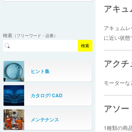
バラピッキングロボットシステム
パレットコンベヤ
OKベルコン（スタンダードタイプ）
アキュ
REO［RandomEasyOpener®］
ミニリフタ / FML
伸縮ローラコンベヤ
FastPicker®
ロボットパレタイザAi700
OKベルコン（トラフベルトタイプ）
用途から探す
ユニパック
ケースリフタ / LFK
EasyPAL®（イージーパル）
ロボットパレタイザA400V
アキュムレ
検索
（フリーワード・品番）
パーフェクトベヤー® / PV（スチール
に近い状態
オリプナー
メカ式パレタイザ
ロボットパレタイザAi1800Ⅱ-W
製）
コンベヤ機器 技術情報
検索
パーフェクトベヤー® / AP（アルミ
プルカッター®
PHC80S・PHC100S
製）
アクチ
高速転換機
タテコン® / TC
ヒント集
PHC80L
モーターな
スタッカ&アンスタッカ
ガントレーパレタイザ
カタログ/ CAD
米袋自動投入装置
PHC350・PHC330
アソー
フローラック自動補充装置
PZC150・PZC110
メンテナンス
牛乳パック自動投入装置
1種類の商
DHC350