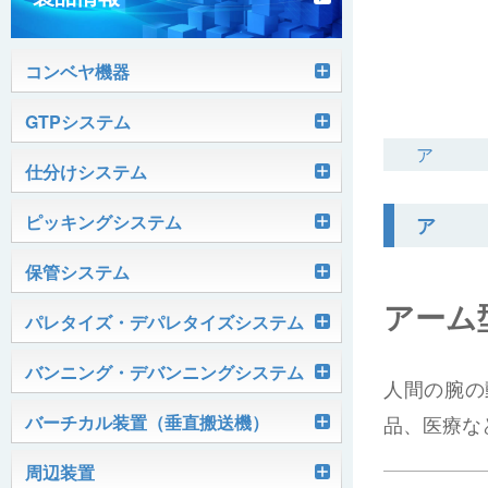
コンベヤ機器
軽搬送コンベヤ
GTPシステム
ア
Skypod®（スカイポッド）
仕分けシステム
ケース搬送コンベヤ
ベルコンミニ
ユニソーター
ピッキングシステム
ア
AGVシステム
グラビティコンベヤ
ファインコンベヤ
ユニコンV
PTIシステム
保管システム
ハイスピードソーター
OKURUN® /TW300
モータローラ＆コンベヤ
マグネット駆動コンベヤ
ユニコンJr
ローラコンベヤ
アーム
Quick Shuttle®
パレタイズ・デパレタイズシステム
ピカトルシリーズ
ディスクソーター
マテハン機器
ジャブコン®
クールコンベヤ®Ⅱ
ホイールコンベヤ
モータローラ単体
ロボットパレタイザ
バンニング・デバンニングシステム
HASS（ハズ）シリーズ
アングルソーター
人間の腕の
生産終了品
プラスチックベルトコンベヤ
チェーン駆動ローラコンベヤ
フリーカーブコンベヤ
モータローラコンベヤ
オークラホッパー
トラックローダ「TL-2P」
バーチカル装置（垂直搬送機）
品、医療な
ビジョンパレタイズシステム
ロボットパレタイザAi1800Ⅱ-C
ピックティーチャシステム
クロスベルトソーター（汎用タイプ）
オークラ キャリーライン®
チェーン駆動ローラ単体
ポータブルクレーン
コンベヤ機器を探す
ミニパーフェ® / VCS-Z
周辺装置
伸縮ベルトコンベヤ
ビジョンデパレタイズシステム
ロボットパレタイザAi1800Ⅱ
絞り込み検索はこちら