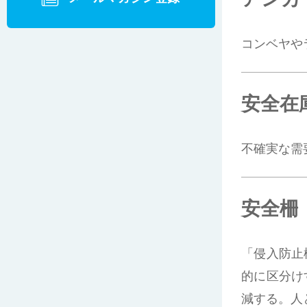
コンベヤや
安全在
不確実な需
安全柵
「侵入防止
的に区分け
減する。人