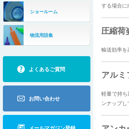
する場合に
ターンコンベヤ
ショールーム
667
マルチレーンダイバータ®
SR802
圧縮荷
物流用語集
カーゴタイザ
ECD500A・ECD800・ECD1500
輸送効率を
ECD2700
よくあるご質問
BD200・BD1000
アルミ
軽量で持ち
お問い合わせ
ンナップし
アンカ
メールマガジン登録