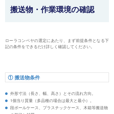
搬送物・作業環境の確認
仕分けシステム
食品
会社概要
新着情報
ピッキングシステム
事業所一覧
生産終了品
保管システム
オークラグループ
物流用語集
ローラコンベヤの選定にあたり、まず前提条件となる下
記の条件をできるだけ詳しく確認してください。
パレタイズ・デパレタイズシステム
事業紹介
オークラ育英財団
バンニング・デバンニングシステム
沿革
バーチカル装置（垂直搬送機）
オークラの取組み
① 搬送物条件
周辺機器
外形寸法（長さ、幅、高さ）とその流れ方向。
1個当り質量（多品種の場合は最大と最小）。
段ボールケース、プラスチックケース、木箱等搬送物