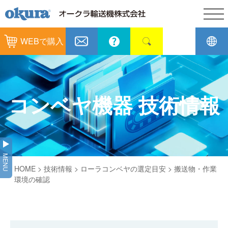
製品情報
WEBで購入
製品情報
納入事例
コンベヤ機器
納入事例
メンテナンス
コンベヤ機器 技術情報
コンベヤ機器を探す
全業種
カタログ／CAD
用途から探す
製造
会社情報
MENU
コンベヤ機器の技術情報
HOME
>
技術情報
>
ローラコンベヤの選定目安
> 搬送物・作業
物流
会社情報
採用情報
環境の確認
ヒント集
飲料
代表あいさつ
ショールーム
GTPシステム
通販
企業理念
オークラミュージアム