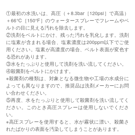
①最初の水洗いは、高圧（＋8.3bar［120psi］で高温）
＋66℃［150°F］のウォータースプレーでフレームやベ
ルトの目に見える汚れを除去します。
②洗剤をベルトにかけ、残った汚れを乳化します。洗剤
に塩素が含まれる場合、塩素濃度は200ppm以下でご使
用ください。塩素が高濃度の場合、ベルト表面が変色す
る恐れがあります。
③水をたっぷりと使用して洗剤を洗い流してください。
④殺菌剤をベルトにかけます。
※殺菌剤の種類は、対象となる微生物や工場の水成分に
よっても異なりますので、推奨品は洗剤メーカーにお問
い合わせください。
⑤再度、水をたっぷりと使用して殺菌剤を洗い流してく
ださい。このとき高圧スプレーは使用しないでくださ
い。
※高圧スプレーを使用すると、水が霧状に漂い、殺菌さ
れたばかりの表面を汚染してしまうことがあります。