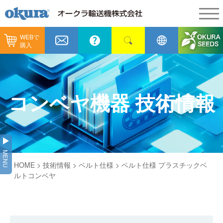
WEBで
製品情報
購入
製品情報
納入事例
コンベヤ機器
納入事例
メンテナンス
コンベヤ機器 技術情報
コンベヤ機器を探す
全業種
カタログ／CAD
用途から探す
製造
会社情報
MENU
コンベヤ機器の技術情報
HOME
>
技術情報
>
ベルト仕様
> ベルト仕様 プラスチックベ
物流
会社情報
採用情報
ルトコンベヤ
ヒント集
飲料
代表あいさつ
ショールーム
GTPシステム
通販
企業理念
オークラミュージアム