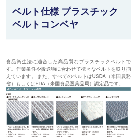
ベルト仕様 プラスチック
仕分けシステム
食品
会社概要
新着情報
ベルトコンベヤ
ピッキングシステム
事業所一覧
生産終了品
保管システム
オークラグループ
物流用語集
パレタイズ・デパレタイズシステム
事業紹介
食品衛生法に適合した高品質なプラスチックベルトで
オークラ育英財団
す。作業条件や搬送物に合わせて様々なベルトを取り揃
バンニング・デバンニングシステム
沿革
えています。 また、すべてのベルトはUSDA（米国農務
プライバシーポリシー
省）もしくはFDA（米国食品医薬品局）認定品です。
バーチカル装置（垂直搬送機）
オークラの取組み
サイトポリシー
周辺機器