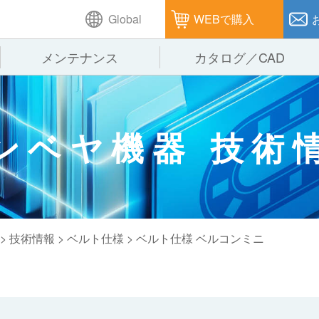
Global
WEBで購入
メンテナンス
カタログ／CAD
GTPシステム
製造
企業理念
仕
ンベヤ機器 技術
ピッキングシステム
通販
オークラグループ
保
パレタイズ・デパレタイズシステム
オークラの取組み
バ
バーチカル装置（垂直搬送機）
周
>
技術情報
>
ベルト仕様
> ベルト仕様 ベルコンミニ