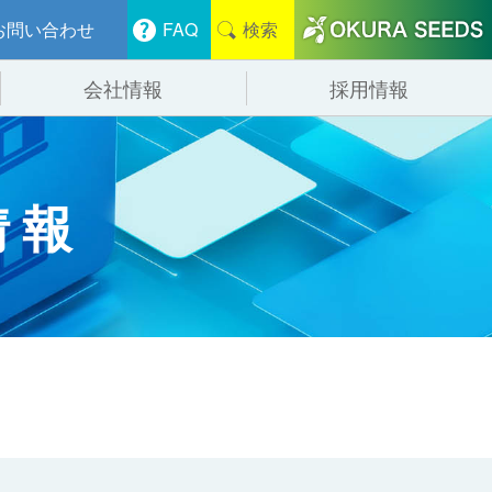
お問い合わせ
FAQ
検索
会社情報
採用情報
分けシステム
物流
会社概要
情報
管システム
食品
事業紹介
ンニング・デバンニングシステム
辺機器