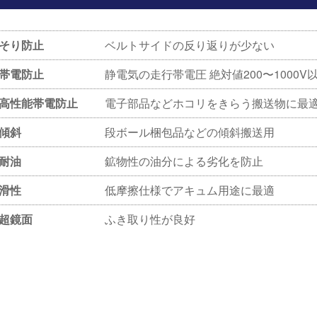
そり防止
ベルトサイドの反り返りが少ない
帯電防止
静電気の走行帯電圧 絶対値200〜1000V
高性能帯電防止
電子部品などホコリをきらう搬送物に最
傾斜
段ボール梱包品などの傾斜搬送用
耐油
鉱物性の油分による劣化を防止
滑性
低摩擦仕様でアキュム用途に最適
超鏡面
ふき取り性が良好