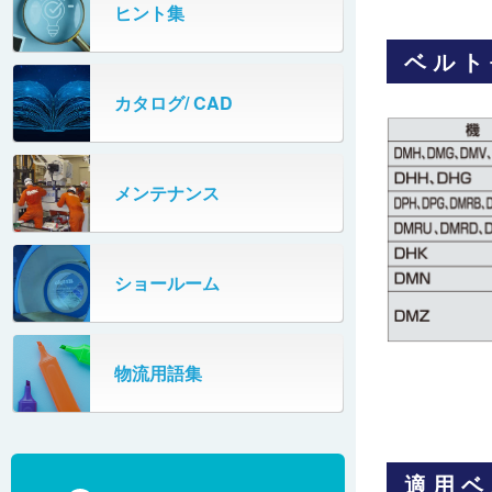
ベルト仕様 プラスチックベルトコン
制御ユニット（S-BOXシリーズ）
ヒント集
IPMモータ/コントローラ
ベヤ
型式と仕様
ベルト
制御ユニット（S-BOXシリーズ）
防水コントロールボックス
機種
カタログ/ CAD
ペタコン ドライバ基板
スリムミニ ドライバ基板
メンテナンス
電源コード
ショールーム
非常停止装置（オプション）
物流用語集
適用ベ