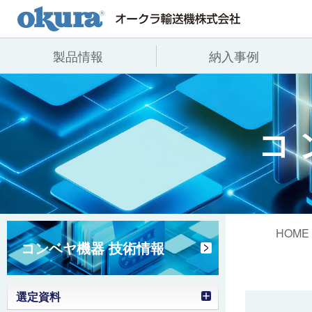
製品情報
納入事例
製品情報
納入事例
会社情報
コンベヤ機器
全業種
代表あいさつ
コ
コンベヤ機器を探す
飲料
事業所一覧
用途から探す
沿革
コンベヤ機器の技術情報
ヒント集
HOME
コンベヤ機器 技術情報
選定資料