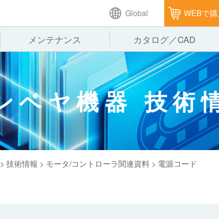
Global
WEBで購
メンテナンス
カタログ／CAD
GTPシステム
製造
企業理念
仕
ンベヤ機器 技術
ピッキングシステム
通販
オークラグループ
保
パレタイズ・デパレタイズシステム
オークラの取組み
バ
バーチカル装置（垂直搬送機）
周
>
技術情報
>
モータ/コントローラ関連資料
> 電源コード