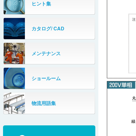
ベルト仕様 プラスチックベルトコン
制御ユニット（S-BOXシリーズ）
ヒント集
IPMモータ/コントローラ
ベヤ
型式と仕様
制御ユニット（S-BOXシリーズ）
防水コントロールボックス
機種
カタログ/ CAD
ペタコン ドライバ基板
スリムミニ ドライバ基板
メンテナンス
電源コード
ショールーム
非常停止装置（オプション）
物流用語集