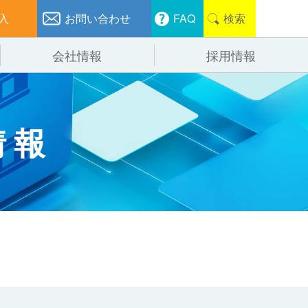
入
お問い合わせ
FAQ
検索
会社情報
採用情報
分けシステム
物流
会社概要
情報
管システム
食品
事業紹介
ンニング・デバンニングシステム
辺機器