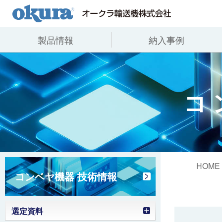
製品情報
納入事例
製品情報
納入事例
会社情報
コンベヤ機器
全業種
代表あいさつ
コ
コンベヤ機器を探す
飲料
事業所一覧
用途から探す
沿革
コンベヤ機器の技術情報
ヒント集
HOME
コンベヤ機器 技術情報
選定資料