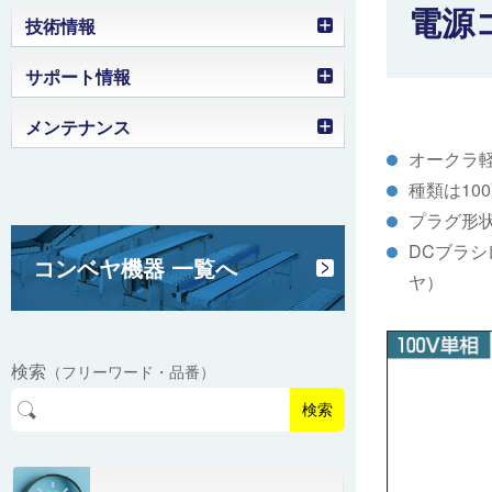
電源
ローラコンベヤの選定目安
技術情報
ラインドライブコンベヤのモータ出力
部品名称図
サポート情報
搬送物・作業環境の確認
選定目安
製品を確認する（工事番号）
メンテナンス
フレーム断面寸法
ホイールコンベヤの選定目安
ローラ幅の選定
オークラ
取扱説明動画
モータ突出寸法
モータローラの選定目安
ローラピッチの選定
種類は100
プラグ形
ベルト交換
駆動部下脚取付穴位置
ベルトコンベヤの選定
グラビティコンベヤの選定
DCブラ
コンベヤ機器 一覧へ
ヤ）
ベルト蛇行調整
センタドライブとヘッドドライブの
ベルト仕様
違い
フリーカーブコンベヤ組立
モータ/コントローラ関連資料
ベルト仕様 ベルコンミニ
駆動部/コントローラ 取付方向
検索
（フリーワード・品番）
コンベヤタイプごとの活用シーン紹
制御ユニット（S-BOX）
ベルト仕様 ファインコンベヤ
ブラシレスモータ/コントローラ
検索
介
制御ユニット（S-BOXシリーズ）
ベルト仕様 ジャブコン
インダクションモータ/コントローラ
アイディア事例集
共通仕様