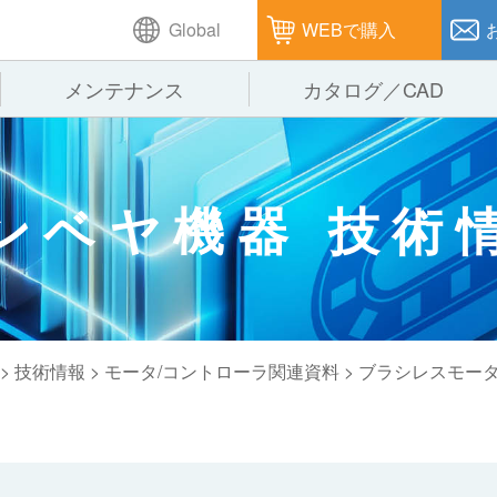
Global
WEBで購入
メンテナンス
カタログ／CAD
GTPシステム
製造
企業理念
仕
ンベヤ機器 技術
ピッキングシステム
通販
オークラグループ
保
パレタイズ・デパレタイズシステム
オークラの取組み
バ
バーチカル装置（垂直搬送機）
周
>
技術情報
>
モータ/コントローラ関連資料
> ブラシレスモー