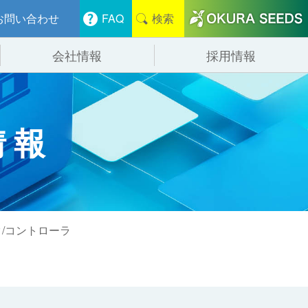
お問い合わせ
FAQ
検索
会社情報
採用情報
分けシステム
物流
会社概要
情報
管システム
食品
事業紹介
ンニング・デバンニングシステム
辺機器
タ/コントローラ