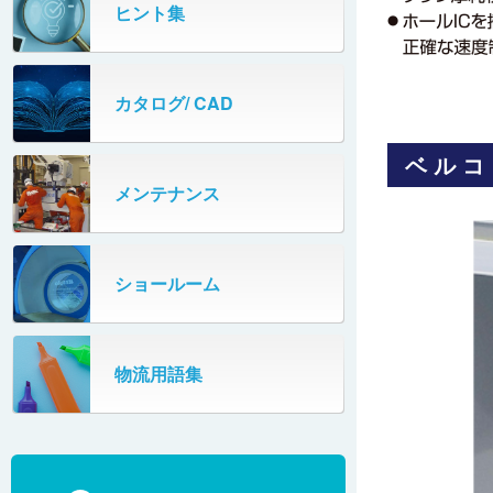
ベルト仕様 プラスチックベルトコン
制御ユニット（S-BOXシリーズ）
ヒント集
IPMモータ/コントローラ
ベヤ
型式と仕様
制御ユニット（S-BOXシリーズ）
防水コントロールボックス
機種
カタログ/ CAD
ペタコン ドライバ基板
ベルコ
スリムミニ ドライバ基板
メンテナンス
電源コード
ショールーム
非常停止装置（オプション）
物流用語集