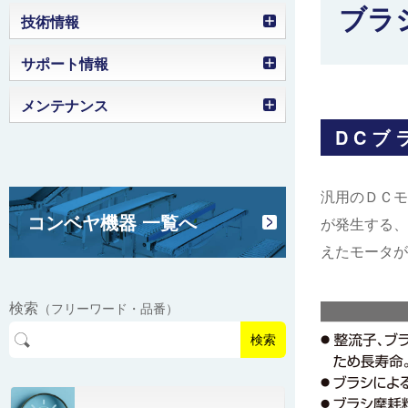
ブラ
ローラコンベヤの選定目安
技術情報
ラインドライブコンベヤのモータ出力
部品名称図
サポート情報
搬送物・作業環境の確認
選定目安
製品を確認する（工事番号）
メンテナンス
フレーム断面寸法
ホイールコンベヤの選定目安
ローラ幅の選定
DCブ
取扱説明動画
モータ突出寸法
モータローラの選定目安
ローラピッチの選定
ベルト交換
汎用のＤＣモ
駆動部下脚取付穴位置
ベルトコンベヤの選定
グラビティコンベヤの選定
コンベヤ機器 一覧へ
が発生する、
ベルト蛇行調整
センタドライブとヘッドドライブの
ベルト仕様
えたモータが
違い
フリーカーブコンベヤ組立
モータ/コントローラ関連資料
ベルト仕様 ベルコンミニ
駆動部/コントローラ 取付方向
検索
（フリーワード・品番）
コンベヤタイプごとの活用シーン紹
制御ユニット（S-BOX）
ベルト仕様 ファインコンベヤ
ブラシレスモータ/コントローラ
検索
介
制御ユニット（S-BOXシリーズ）
ベルト仕様 ジャブコン
インダクションモータ/コントローラ
アイディア事例集
共通仕様