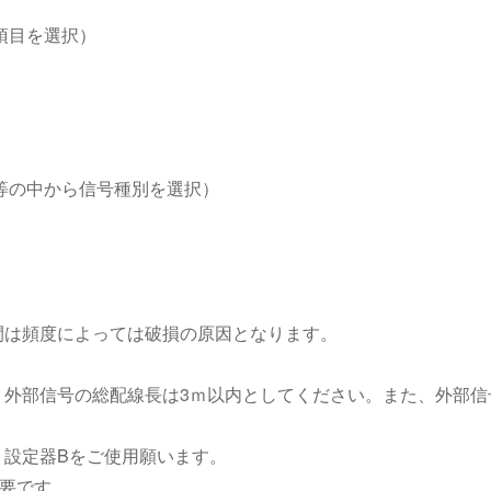
項目を選択）
等の中から信号種別を選択）
閉は頻度によっては破損の原因となります。
。外部信号の総配線長は3ｍ以内としてください。また、外部信
、設定器Bをご使用願います。
要です。