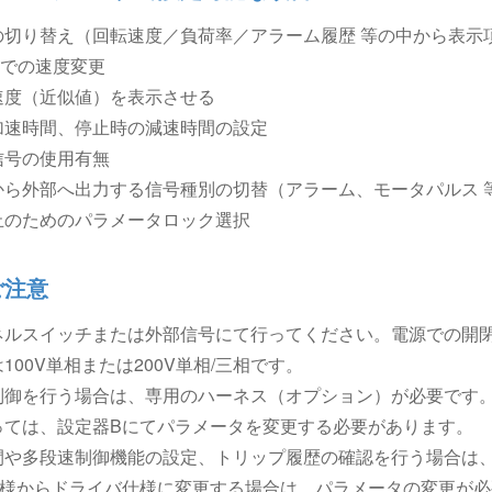
の切り替え（回転速度／負荷率／アラーム履歴 等の中から表示
単位での速度変更
速度（近似値）を表示させる
加速時間、停止時の減速時間の設定
信号の使用有無
から外部へ出力する信号種別の切替（アラーム、モータパルス 
止のためのパラメータロック選択
ご注意
ネルスイッチまたは外部信号にて行ってください。電源での開
100V単相または200V単相/三相です。
制御を行う場合は、専用のハーネス（オプション）が必要です
っては、設定器Bにてパラメータを変更する必要があります。
間や多段速制御機能の設定、トリップ履歴の確認を行う場合は
仕様からドライバ仕様に変更する場合は、パラメータの変更が必