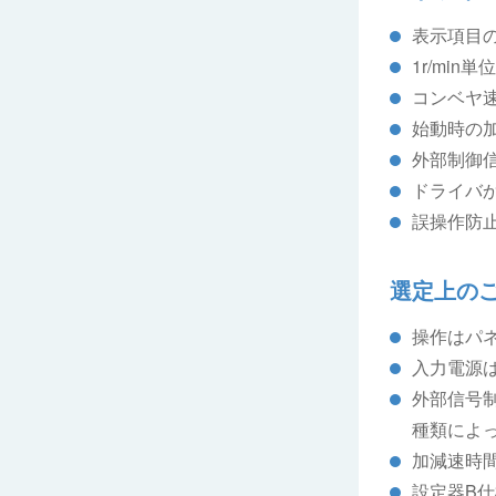
表示項目
1r/min
コンベヤ
始動時の
外部制御
ドライバ
誤操作防
選定上の
操作はパ
入力電源は
外部信号
種類によ
加減速時
設定器B