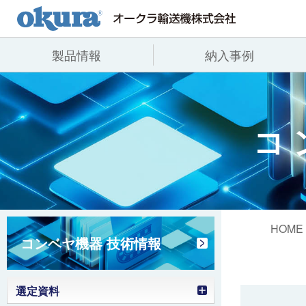
製品情報
納入事例
製品情報
納入事例
会社情報
コンベヤ機器
全業種
代表あいさつ
コ
コンベヤ機器を探す
飲料
事業所一覧
用途から探す
沿革
コンベヤ機器の技術情報
ヒント集
HOME
コンベヤ機器 技術情報
選定資料