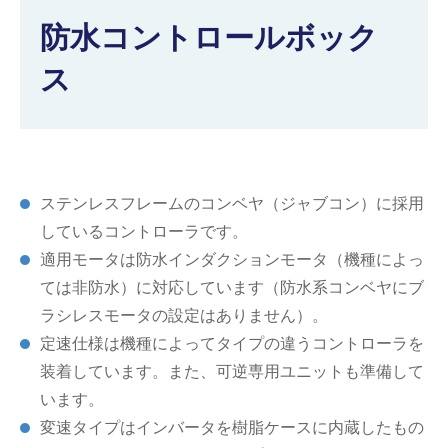
防水コントロールボック
仕分けシステム
食品
会社概要
新着情報
ス
ピッキングシステム
事業所一覧
生産終了品
保管システム
オークラグループ
物流用語集
パレタイズ・デパレタイズシステム
事業紹介
オークラ育英財団
ステンレスフレームのコンベヤ（ジャブコン）に採用
しているコントローラです。
バンニング・デバンニングシステム
沿革
プライバシーポリシー
適用モータは防水インダクションモータ（機種によっ
バーチカル装置（垂直搬送機）
ては非防水）に対応しています（防水系コンベヤにブ
オークラの取組み
サイトポリシー
ラシレスモータの設定はありません）。
周辺機器
定速仕様は機種によってタイプの違うコントローラを
装着しています。また、可逆専用ユニットも準備して
います。
変速タイプはインバータを樹脂ケースに内蔵したもの