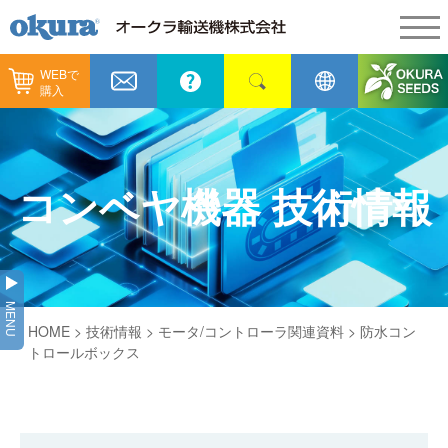
WEBで
製品情報
購入
製品情報
納入事例
コンベヤ機器
納入事例
メンテナンス
コンベヤ機器 技術情報
コンベヤ機器を探す
全業種
カタログ／CAD
用途から探す
製造
会社情報
MENU
コンベヤ機器の技術情報
HOME
>
技術情報
>
モータ/コントローラ関連資料
> 防水コン
物流
会社情報
採用情報
トロールボックス
ヒント集
飲料
代表あいさつ
ショールーム
GTPシステム
通販
企業理念
オークラミュージアム