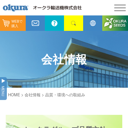
WEBで
製品情報
購入
製品情報
納入事例
コンベヤ機器
納入事例
メンテナンス
会社情報
コンベヤ機器を探す
全業種
カタログ／CAD
用途から探す
製造
会社情報
MENU
コンベヤ機器の技術情報
HOME
>
会社情報
> 品質・環境への取組み
物流
会社情報
採用情報
ヒント集
飲料
代表あいさつ
ショールーム
GTPシステム
通販
企業理念
オークラミュージアム