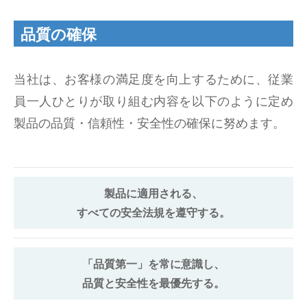
北関東営業所
品質の確保
兵庫営業所
当社は、お客様の満足度を向上するために、従業
広島営業所
員一人ひとりが取り組む内容を以下のように定め
製品の品質・信頼性・安全性の確保に努めます。
四国営業所
九州営業所
製品に適用される、
三木第二工場
すべての安全法規を遵守する。
三木第一工場
「品質第一」を常に意識し、
加古川東工場
品質と安全性を最優先する。