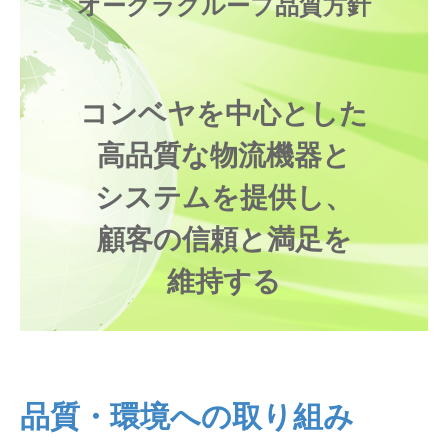
オークラグループ品質方針
仕分けシステム
食品
会社概要
新着情報
ピッキングシステム
事業所一覧
生産終了品
コンベヤを中心とした
保管システム
東京本部・東京支店
オークラグループ
高品質な物流機器と
物流用語集
パレタイズ・デパレタイズシステム
システムを提供し、
本社・工場
事業紹介
オークラ育英財団
顧客の信頼と満足を
バンニング・デバンニングシステム
名古屋支店
沿革
プライバシーポリシー
維持する
バーチカル装置（垂直搬送機）
大阪支店
オークラの取組み
サイトポリシー
周辺機器
札幌営業所
仙台営業所
品質・環境への取り組み
南関東営業所