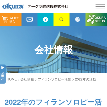
WEBで
製品情報
購入
製品情報
納入事例
コンベヤ機器
納入事例
メンテナンス
会社情報
コンベヤ機器を探す
全業種
カタログ／CAD
用途から探す
製造
会社情報
MENU
コンベヤ機器の技術情報
HOME
>
会社情報
>
フィランソロピー活動
> 2022年の活動
物流
会社情報
採用情報
ヒント集
飲料
代表あいさつ
ショールーム
2022年のフィランソロピー活
GTPシステム
通販
企業理念
オークラミュージアム