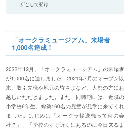
所として登録
北関東営業所
兵庫営業所
「オークラミュージアム」来場者
広島営業所
1,000名達成！
四国営業所
2022年12月、「オークラミュージアム」の来場者
九州営業所
が1,000名に達しました。2021年7月のオープン以
三木第二工場
来、取引先様や地元の皆さまなど、大勢の方にお
越しいただきました。また、同時期には、近隣の
三木第一工場
小学校6年生、総勢160名の児童が見学に来てくれ
加古川東工場
ました。はじめは「オークラ輸送機って何の会
社？」、「学校のすぐ近くにあるのに今日来るま