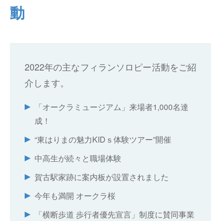
動
仕分けシステム
食品
会社概要
新着情報
ピッキングシステム
事業所一覧
生産終了品
保管システム
2022年の主なフィランソロピー活動をご紹
東京本部・東京支店
オークラグループ
物流用語集
介します。
パレタイズ・デパレタイズシステム
本社・工場
事業紹介
オークラ育英財団
「オークラミュージアム」来場者1,000名達
バンニング・デバンニングシステム
名古屋支店
沿革
成！
プライバシーポリシー
“東はりまの魅力KIDｓ体験ツアー”開催
バーチカル装置（垂直搬送機）
大阪支店
オークラの取組み
サイトポリシー
中高生が続々と職場体験
周辺機器
札幌営業所
賀古駅家跡に案内板が設置されました
仙台営業所
今年も満開 オークラ桜
「横断歩道 歩行者優先宣言」制度に賛同事業
南関東営業所