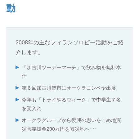
動
仕分けシステム
食品
会社概要
新着情報
ピッキングシステム
事業所一覧
生産終了品
保管システム
2008年の主なフィランソロピー活動をご紹
東京本部・東京支店
オークラグループ
物流用語集
介します。
パレタイズ・デパレタイズシステム
本社・工場
事業紹介
オークラ育英財団
「加古川ツーデーマーチ」で飲み物を無料奉
バンニング・デバンニングシステム
名古屋支店
沿革
仕
プライバシーポリシー
第６回加古川楽市にオークラコンベヤ出展
バーチカル装置（垂直搬送機）
大阪支店
オークラの取組み
サイトポリシー
今年も「トライやるウィーク」で中学生７名
周辺機器
札幌営業所
を受入れ
オークラグループから復興の思いをこめ地震
仙台営業所
災害義援金200万円を被災地へ･･･
南関東営業所