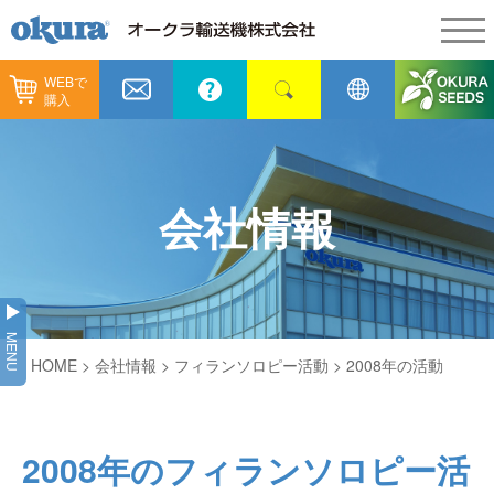
WEBで
製品情報
購入
製品情報
納入事例
コンベヤ機器
納入事例
メンテナンス
会社情報
コンベヤ機器を探す
全業種
カタログ／CAD
用途から探す
製造
会社情報
MENU
コンベヤ機器の技術情報
HOME
>
会社情報
>
フィランソロピー活動
> 2008年の活動
物流
会社情報
採用情報
ヒント集
飲料
代表あいさつ
ショールーム
2008年のフィランソロピー活
GTPシステム
通販
企業理念
オークラミュージアム