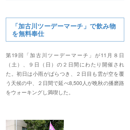
北関東営業所
「加古川ツーデーマーチ」で飲み物
兵庫営業所
を無料奉仕
広島営業所
第19回「加古川ツーデーマーチ」が11月８日
四国営業所
（土）、９日（日）の２日間にわたり開催され
九州営業所
た。初日は小雨がぱらつき、２日目も雲が空を覆
う天候の中、２日間で延べ8,500人が晩秋の播磨路
三木第二工場
をウォーキングし満喫した。
三木第一工場
加古川東工場