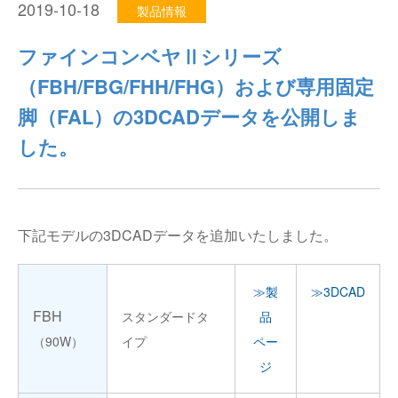
2019-10-18
製品情報
仕分けシステム
食品
会社概要
新着情報
ファインコンベヤⅡシリーズ
ピッキングシステム
事業所一覧
（FBH/FBG/FHH/FHG）および専用固定
生産終了品
脚（FAL）の3DCADデータを公開しま
保管システム
オークラグループ
物流用語集
した。
パレタイズ・デパレタイズシステム
事業紹介
オークラ育英財団
バンニング・デバンニングシステム
沿革
プライバシーポリシー
下記モデルの3DCADデータを追加いたしました。
バーチカル装置（垂直搬送機）
オークラの取組み
サイトポリシー
≫製
≫3DCAD
周辺機器
FBH
スタンダードタ
品
（90W）
イプ
ペー
ジ