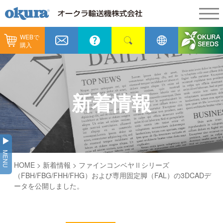
WEBで
製品情報
購入
製品情報
納入事例
コンベヤ機器
納入事例
メンテナンス
新着情報
コンベヤ機器を探す
全業種
カタログ／CAD
用途から探す
製造
会社情報
MENU
コンベヤ機器の技術情報
HOME
>
新着情報
> ファインコンベヤⅡシリーズ
物流
会社情報
採用情報
（FBH/FBG/FHH/FHG）および専用固定脚（FAL）の3DCADデ
ータを公開しました。
ヒント集
飲料
代表あいさつ
ショールーム
GTPシステム
通販
企業理念
オークラミュージアム