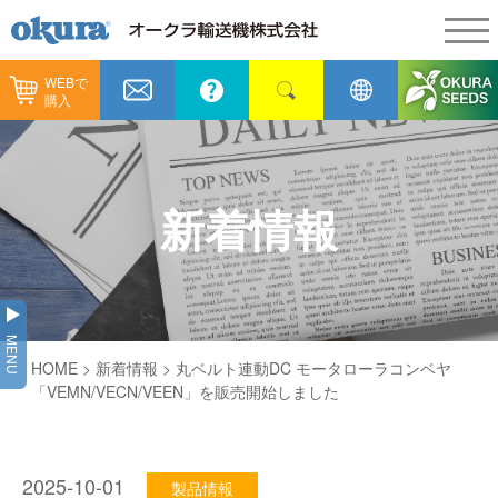
WEBで
製品情報
購入
製品情報
納入事例
コンベヤ機器
納入事例
メンテナンス
新着情報
コンベヤ機器を探す
全業種
カタログ／CAD
用途から探す
製造
会社情報
MENU
コンベヤ機器の技術情報
HOME
>
新着情報
> 丸ベルト連動DC モータローラコンベヤ
物流
会社情報
採用情報
「VEMN/VECN/VEEN」を販売開始しました
ヒント集
飲料
代表あいさつ
ショールーム
GTPシステム
通販
2025-10-01
企業理念
製品情報
オークラミュージアム