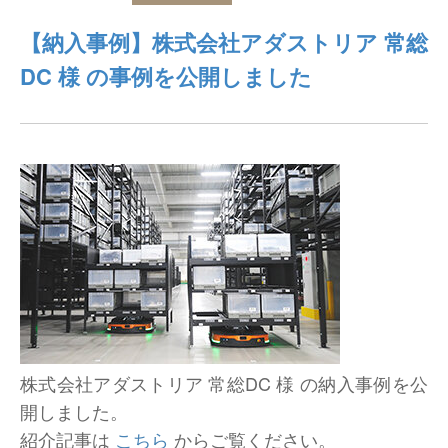
仕分けシステム
食品
【納入事例】株式会社アダストリア 常総
会社概要
新着情報
DC 様 の事例を公開しました
ピッキングシステム
事業所一覧
生産終了品
保管システム
オークラグループ
物流用語集
パレタイズ・デパレタイズシステム
事業紹介
オークラ育英財団
バンニング・デバンニングシステム
沿革
プライバシーポリシー
バーチカル装置（垂直搬送機）
オークラの取組み
サイトポリシー
周辺機器
株式会社アダストリア 常総DC 様 の納入事例を公
開しました。
紹介記事は
こちら
からご覧ください。