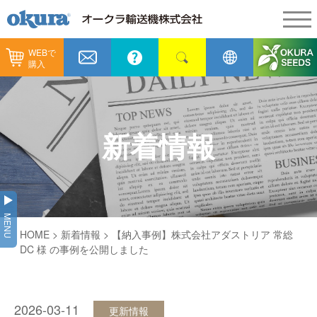
WEBで
製品情報
購入
製品情報
納入事例
コンベヤ機器
納入事例
メンテナンス
新着情報
コンベヤ機器を探す
全業種
カタログ／CAD
用途から探す
製造
会社情報
MENU
コンベヤ機器の技術情報
HOME
>
新着情報
> 【納入事例】株式会社アダストリア 常総
物流
会社情報
採用情報
DC 様 の事例を公開しました
ヒント集
飲料
代表あいさつ
ショールーム
GTPシステム
通販
2026-03-11
企業理念
更新情報
オークラミュージアム