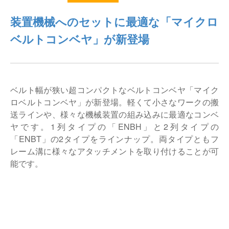
仕分けシステム
食品
装置機械へのセットに最適な「マイクロ
会社概要
新着情報
ベルトコンベヤ」が新登場
ピッキングシステム
事業所一覧
生産終了品
保管システム
オークラグループ
物流用語集
ベルト幅が狭い超コンパクトなベルトコンベヤ「マイク
パレタイズ・デパレタイズシステム
事業紹介
ロベルトコンベヤ」が新登場。軽くて小さなワークの搬
オークラ育英財団
送ラインや、様々な機械装置の組み込みに最適なコンベ
バンニング・デバンニングシステム
沿革
ヤです。1列タイプの「ENBH」と2列タイプの
プライバシーポリシー
「ENBT」の2タイプをラインナップ。両タイプともフ
バーチカル装置（垂直搬送機）
オークラの取組み
レーム溝に様々なアタッチメントを取り付けることが可
サイトポリシー
能です。
周辺機器