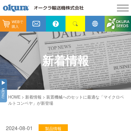
WEBで
製品情報
購入
製品情報
納入事例
コンベヤ機器
納入事例
メンテナンス
新着情報
コンベヤ機器を探す
全業種
カタログ／CAD
用途から探す
製造
会社情報
MENU
コンベヤ機器の技術情報
HOME
>
新着情報
> 装置機械へのセットに最適な「マイクロベ
物流
会社情報
採用情報
ルトコンベヤ」が新登場
ヒント集
飲料
代表あいさつ
ショールーム
GTPシステム
通販
2024-08-01
企業理念
製品情報
オークラミュージアム