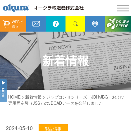
WEBで
製品情報
購入
製品情報
納入事例
コンベヤ機器
納入事例
メンテナンス
新着情報
コンベヤ機器を探す
全業種
カタログ／CAD
用途から探す
製造
会社情報
MENU
コンベヤ機器の技術情報
HOME
>
新着情報
> ジャブコンⅡシリーズ（JBH/JBG）および
物流
会社情報
採用情報
専用固定脚（JSS）の3DCADデータを公開しました
ヒント集
飲料
代表あいさつ
ショールーム
GTPシステム
通販
2024-05-10
企業理念
製品情報
オークラミュージアム