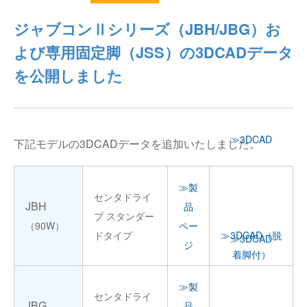
仕分けシステム
食品
ジャブコンⅡシリーズ（JBH/JBG）お
会社概要
新着情報
よび専用固定脚（JSS）の3DCADデータ
ピッキングシステム
事業所一覧
生産終了品
を公開しました
保管システム
オークラグループ
物流用語集
パレタイズ・デパレタイズシステム
事業紹介
オークラ育英財団
≫3DCAD
下記モデルの3DCADデータを追加いたしました。
バンニング・デバンニングシステム
沿革
≫製
バーチカル装置（垂直搬送機）
センタドライ
オークラの取組み
JBH
品
ブ スタンダー
（90W）
ペー
周辺機器
ドタイプ
≫3DCAD（脱
≫3DCAD
ジ
着脚付）
≫製
センタドライ
JBG
品