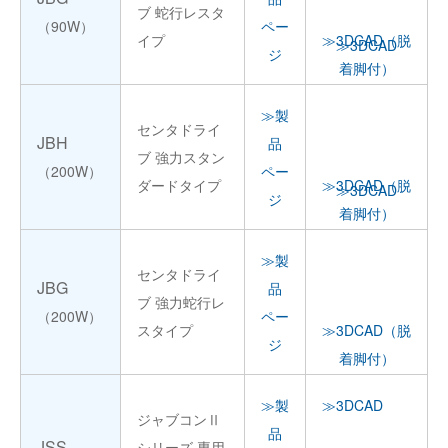
ブ 蛇行レスタ
（90W）
ペー
イプ
≫3DCAD（脱
≫3DCAD
ジ
着脚付）
≫製
センタドライ
JBH
品
ブ 強力スタン
（200W）
ペー
ダードタイプ
≫3DCAD（脱
≫3DCAD
ジ
着脚付）
≫製
センタドライ
JBG
品
ブ 強力蛇行レ
（200W）
ペー
スタイプ
≫3DCAD（脱
ジ
着脚付）
≫製
≫3DCAD
ジャブコンⅡ
品
JSS
シリーズ 専用