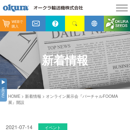
WEBで
製品情報
購入
製品情報
納入事例
コンベヤ機器
納入事例
メンテナンス
新着情報
コンベヤ機器を探す
全業種
カタログ／CAD
用途から探す
製造
会社情報
MENU
コンベヤ機器の技術情報
HOME
>
新着情報
> オンライン展示会『バーチャルFOOMA
物流
会社情報
採用情報
展』開設
ヒント集
飲料
代表あいさつ
ショールーム
GTPシステム
通販
2021-07-14
企業理念
イベント
オークラミュージアム