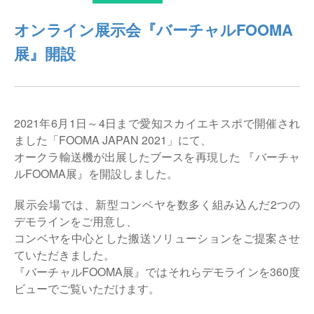
仕分けシステム
食品
オンライン展示会『バーチャルFOOMA
会社概要
新着情報
展』開設
ピッキングシステム
事業所一覧
生産終了品
保管システム
オークラグループ
物流用語集
2021年6月1日～4日まで愛知スカイエキスポで開催され
パレタイズ・デパレタイズシステム
事業紹介
ました「FOOMA JAPAN 2021」にて、
オークラ育英財団
オークラ輸送機が出展したブースを再現した 『バーチャ
バンニング・デバンニングシステム
沿革
ルFOOMA展』を開設しました。
プライバシーポリシー
バーチカル装置（垂直搬送機）
展示会場では、新型コンベヤを数多く組み込んだ2つの
オークラの取組み
サイトポリシー
デモラインをご用意し、
周辺機器
コンベヤを中心とした搬送ソリューションをご提案させ
ていただきました。
『バーチャルFOOMA展』ではそれらデモラインを360度
ビューでご覧いただけます。