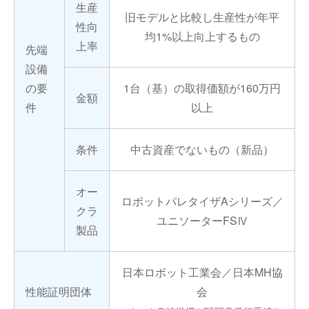
生産
旧モデルと比較し生産性が年平
性向
均1%以上向上するもの
上率
先端
設備
の要
1台（基）の取得価額が160万円
金額
件
以上
条件
中古資産でないもの（新品）
オー
ロボットパレタイザAシリーズ／
クラ
ユニソーターFSⅣ
製品
日本ロボット工業会／日本MH協
性能証明団体
会