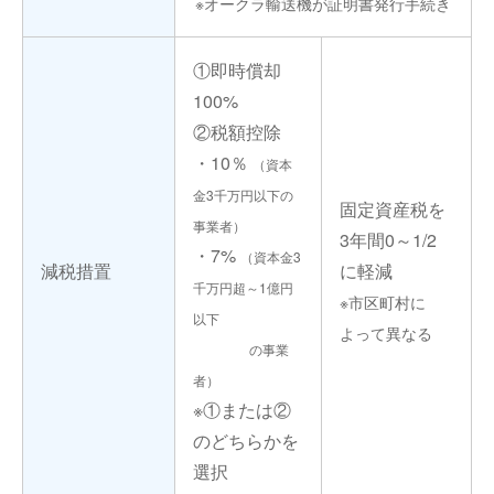
※オークラ輸送機が証明書発行手続き
①即時償却
100%
②税額控除
・10％
（資本
金3千万円以下の
固定資産税を
事業者）
3年間0～1/2
・7%
（資本金3
減税措置
に軽減
千万円超～1億円
※市区町村に
以下
よって異なる
の事業
者）
※①または②
のどちらかを
選択