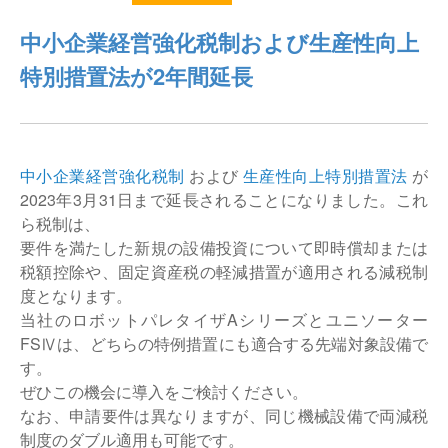
仕分けシステム
食品
中小企業経営強化税制および生産性向上
会社概要
新着情報
特別措置法が2年間延長
ピッキングシステム
事業所一覧
生産終了品
保管システム
オークラグループ
物流用語集
中小企業経営強化税制
および
生産性向上特別措置法
が
パレタイズ・デパレタイズシステム
事業紹介
2023年3月31日まで延長されることになりました。これ
オークラ育英財団
ら税制は、
バンニング・デバンニングシステム
沿革
要件を満たした新規の設備投資について即時償却または
プライバシーポリシー
税額控除や、固定資産税の軽減措置が適用される減税制
バーチカル装置（垂直搬送機）
オークラの取組み
度となります。
サイトポリシー
当社のロボットパレタイザAシリーズとユニソーター
周辺機器
FSⅣは、どちらの特例措置にも適合する先端対象設備で
す。
ぜひこの機会に導入をご検討ください。
なお、申請要件は異なりますが、同じ機械設備で両減税
制度のダブル適用も可能です。