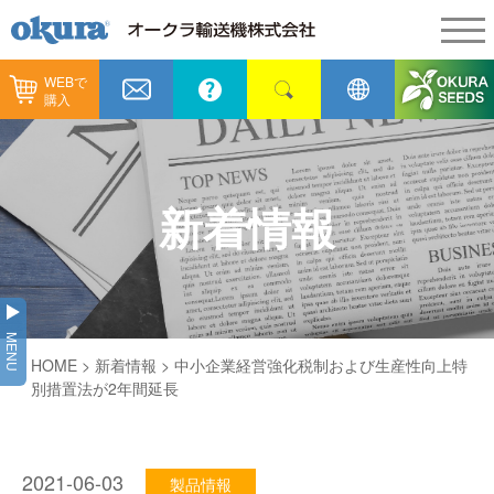
WEBで
製品情報
購入
製品情報
納入事例
コンベヤ機器
納入事例
メンテナンス
新着情報
コンベヤ機器を探す
全業種
カタログ／CAD
用途から探す
製造
会社情報
MENU
コンベヤ機器の技術情報
HOME
>
新着情報
> 中小企業経営強化税制および生産性向上特
物流
会社情報
採用情報
別措置法が2年間延長
ヒント集
飲料
代表あいさつ
ショールーム
GTPシステム
通販
2021-06-03
企業理念
製品情報
オークラミュージアム