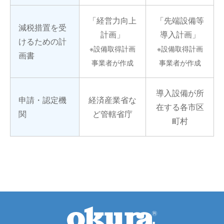
「経営力向上
「先端設備等
減税措置を受
計画」
導入計画」
けるための計
※設備取得計画
※設備取得計画
画書
事業者が作成
事業者が作成
導入設備が所
申請・認定機
経済産業省な
在する各市区
関
ど管轄省庁
町村