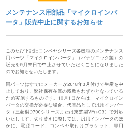
仕分けシステム
食品
メンテナンス用部品「マイクロインバ
会社概要
新着情報
ータ」販売中止に関するお知らせ
ピッキングシステム
事業所一覧
生産終了品
保管システム
オークラグループ
物流用語集
このたび下記旧コンベヤシリーズ各機種のメンテナンス
パレタイズ・デパレタイズシステム
事業紹介
用パーツ「マイクロインバータ」（パナソニック製）の
オークラ育英財団
販売を9月末日で中止させていただくことになりました
バンニング・デバンニングシステム
沿革
のでお知らせいたします。
プライバシーポリシー
バーチカル装置（垂直搬送機）
同パーツはすでにメーカーが2018年3月付けで生産を中
オークラの取組み
サイトポリシー
止しており、弊社保有在庫の残数もわずかとなっている
周辺機器
ため実施するものです。10月1日からは、マイクロイン
バータの交換が必要な場合、代替品として汎用インバー
タ（三菱製D700シリーズまたは東芝製VFn-C3）で対応
いたします。切り替えに際しては、汎用インバータのほ
かに、電源コード、コンベヤ取付けブラケット、専用