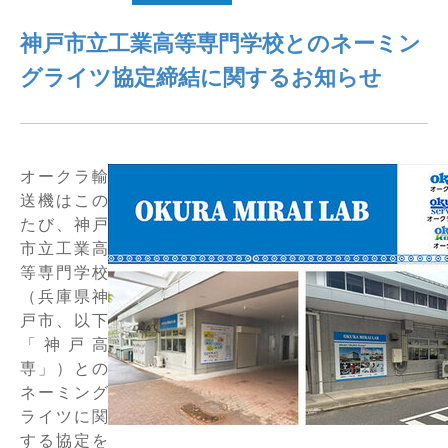
仕分けシステム
食品
神戸市立工業高等専門学校とのネーミン
会社概要
新着情報
グライツ協定締結に関するお知らせ
ピッキングシステム
事業所一覧
生産終了品
保管システム
オークラグループ
物流用語集
オークラ輸
パレタイズ・デパレタイズシステム
事業紹介
送機はこの
オークラ育英財団
たび、神戸
バンニング・デバンニングシステム
沿革
市立工業高
等専門学校
バーチカル装置（垂直搬送機）
オークラの取組み
（兵庫県神
戸市、以下
周辺機器
「神戸高
専」）との
ネーミング
ライツに関
する協定を