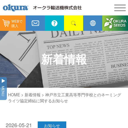
WEBで
製品情報
購入
製品情報
納入事例
コンベヤ機器
納入事例
メンテナンス
新着情報
コンベヤ機器を探す
全業種
カタログ／CAD
用途から探す
製造
会社情報
MENU
コンベヤ機器の技術情報
HOME
>
新着情報
> 神戸市立工業高等専門学校とのネーミング
物流
会社情報
採用情報
ライツ協定締結に関するお知らせ
ヒント集
飲料
代表あいさつ
ショールーム
GTPシステム
通販
2026-05-21
企業理念
お知らせ
オークラミュージアム