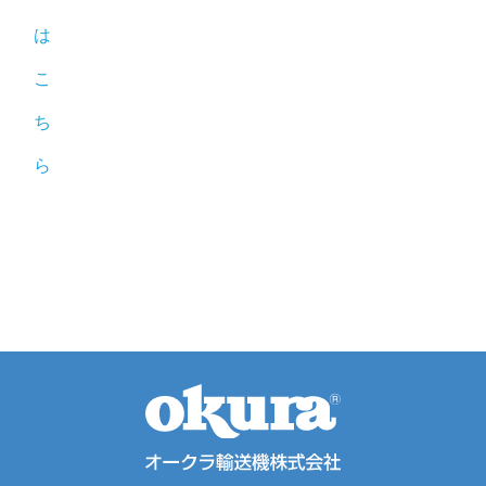
は
こ
ち
ら