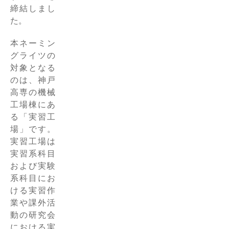
締結しまし
た。
本ネーミン
グライツの
対象となる
のは、神戸
高専の機械
工場棟にあ
る「実習工
場」です。
実習工場は
実習系科目
および実験
系科目にお
ける実習作
業や課外活
動の研究会
における実