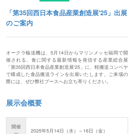
仕分けシステム
食品
「第35回西日本食品産業創造展'25」出展
会社概要
新着情報
のご案内
ピッキングシステム
事業所一覧
生産終了品
保管システム
オークラグループ
物流用語集
オークラ輸送機は、5月14日からマリンメッセ福岡で開
パレタイズ・デパレタイズシステム
事業紹介
催される、食に関する最新情報を発信する産業総合展
オークラ育英財団
「第35回西日本食品産業創造展'25」に、軽搬送コンベヤ
バンニング・デバンニングシステム
沿革
で構成した食品搬送ラインを出展いたします。ご来場の
プライバシーポリシー
際には、ぜひ弊社ブースへお立ち寄りください。
バーチカル装置（垂直搬送機）
オークラの取組み
サイトポリシー
周辺機器
展示会概要
開催
2025年5月14日（水）～16日（金）