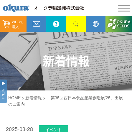
WEBで
製品情報
購入
製品情報
納入事例
コンベヤ機器
納入事例
メンテナンス
新着情報
コンベヤ機器を探す
全業種
カタログ／CAD
用途から探す
製造
会社情報
MENU
コンベヤ機器の技術情報
HOME
>
新着情報
> 「第35回西日本食品産業創造展'25」出展
物流
会社情報
採用情報
のご案内
ヒント集
飲料
代表あいさつ
ショールーム
GTPシステム
通販
2025-03-28
企業理念
イベント
オークラミュージアム