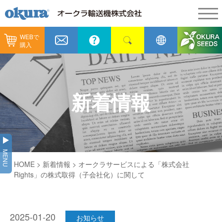
WEBで
製品情報
購入
製品情報
納入事例
コンベヤ機器
納入事例
メンテナンス
新着情報
コンベヤ機器を探す
全業種
カタログ／CAD
用途から探す
製造
会社情報
MENU
コンベヤ機器の技術情報
HOME
>
新着情報
> オークラサービスによる「株式会社
物流
会社情報
採用情報
Rights」の株式取得（子会社化）に関して
ヒント集
飲料
代表あいさつ
ショールーム
GTPシステム
通販
2025-01-20
企業理念
お知らせ
オークラミュージアム