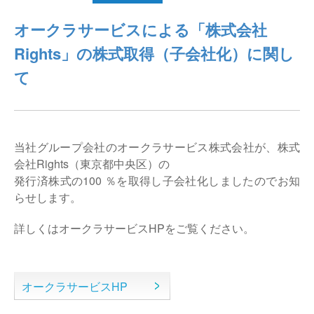
仕分けシステム
食品
オークラサービスによる「株式会社
会社概要
新着情報
Rights」の株式取得（子会社化）に関し
ピッキングシステム
事業所一覧
生産終了品
て
保管システム
オークラグループ
物流用語集
パレタイズ・デパレタイズシステム
事業紹介
オークラ育英財団
当社グループ会社のオークラサービス株式会社が、株式
会社Rights（東京都中央区）の
バンニング・デバンニングシステム
沿革
プライバシーポリシー
発行済株式の100 ％を取得し子会社化しましたのでお知
らせします。
バーチカル装置（垂直搬送機）
オークラの取組み
サイトポリシー
詳しくはオークラサービスHPをご覧ください。
周辺機器
オークラサービスHP