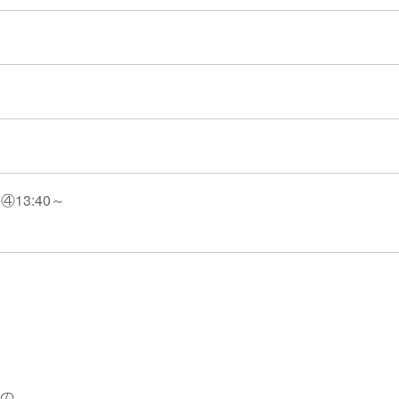
④13:40～
の