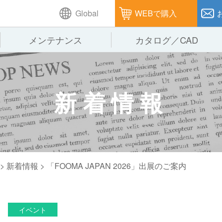
Global
WEBで購入
メンテナンス
カタログ／CAD
GTPシステム
製造
企業理念
仕
新着情報
ピッキングシステム
通販
オークラグループ
保
パレタイズ・デパレタイズシステム
オークラの取組み
バ
バーチカル装置（垂直搬送機）
周
>
新着情報
> 「FOOMA JAPAN 2026」出展のご案内
イベント