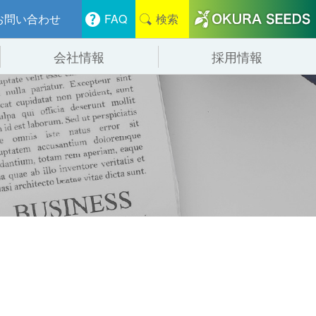
お問い合わせ
FAQ
検索
会社情報
採用情報
分けシステム
物流
会社概要
管システム
食品
事業紹介
ンニング・デバンニングシステム
辺機器