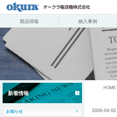
製品情報
納入事例
製品情報
納入事例
会社情報
コンベヤ機器
全業種
代表あいさつ
コンベヤ機器を探す
飲料
事業所一覧
用途から探す
沿革
コンベヤ機器の技術情報
ヒント集
HOME
新着情報
2026-04-02
お知らせ