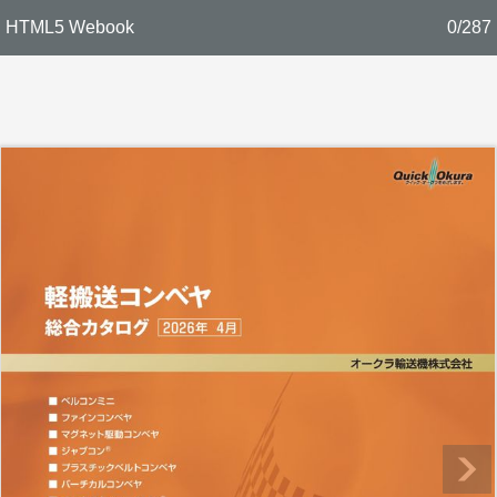
HTML5 Webook
0/287